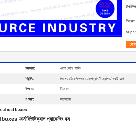
Deliv
Paym
Supply
যোগ
ব্যবহার:
ওরাল জেলি প্যাকিং
প্রিন্টিং:
সিএমওয়াইকে/লেজার হোলোগ্রাম/ইম্বোসড/অ্যান্টি ফাল্গ
উপাদান:
পিচবোর্ড
গুণমান:
উচ্চমানের
eutical boxes
oxes ফার্মাসিউটিক্যাল প্যাকেজিং বক্স