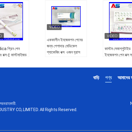
এককালীন ইনজেকশন পেনের
জন্য পেশাদার মেডিকেল
ca গ্রিন পেন
কাস্টম সেমাগ্লুটাইড
প্যাকেজিং বক্স ️ ওজন হ্রাস
িং বক্স ¢ কাস্টমাইজড
ইনজেকশন পেন বক্স স
এবং নান্দনিক চিকিত্সার জন্য
ড ইনজেকশন পেন
অভ্যন্তর সঙ্গে, উচ্চ 
আদর্শ
 রিটে 40mg
প্রিন্টিং লেজার হলোগ
ড ইনজেকশন পেন,
পেন বক্স
টাইপ:
ইনজেকশন পেন পেপার
বাড়ি
পণ্য
আমাদের সম
ica ইনজেকশন পেন
বক্স
টাইপ:
ইনজেকশন পেন
আবেদন:
একটি ইনজেকশন
নজেকশন পেন
বক্স
কলম এবং 4টি সূঁচ সহ
SIZE:
কাস্টম পেপার
রং:
প্যান্টন রঙ মুদ্রণ
সরবরাহকারী.
কাস্টম পেপার বক্স
রং:
প্যান্টন রঙ মুদ্রণ
প্রিন্টিং:
হলোগ্রাম লেজার /
STRY CO,.LIMITED. All Rights Reserved.
্টন রঙ মুদ্রণ
প্রিন্টিং:
হলোগ্রাম লে
এমবসিং / এন্টি-জাল
হলোগ্রাম লেজার /
এমবসিং / এন্টি-জাল
/ এন্টি-জাল