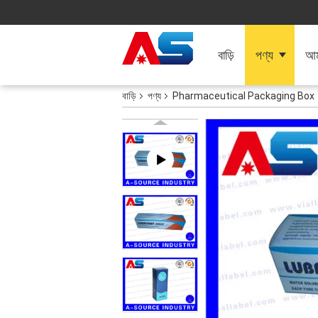
বাড়ি
পণ্য
আমা
বাড়ি
পণ্য
Pharmaceutical Packaging Box