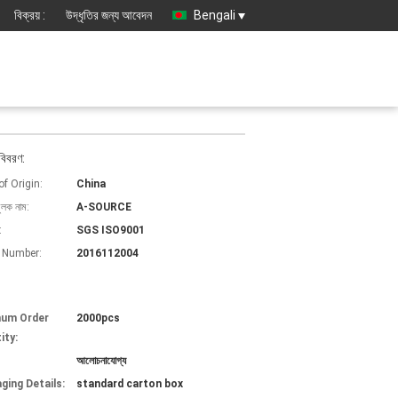
বিক্রয় :
উদ্ধৃতির জন্য আবেদন
Bengali
বিবরণ:
of Origin:
China
ুলক নাম:
A-SOURCE
:
SGS ISO9001
 Number:
2016112004
mum Order
2000pcs
ity:
আলোচনাযোগ্য
ging Details:
standard carton box