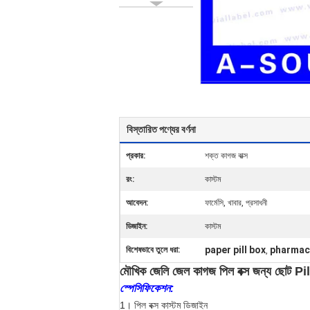
বিস্তারিত পণ্যের বর্ণনা
প্রকার:
শক্ত কাগজ বাক্স
রং:
কাস্টম
আবেদন:
ফার্মেসি, খাবার, প্রসাধনী
ডিজাইন:
কাস্টম
paper pill box
pharmac
বিশেষভাবে তুলে ধরা:
,
মৌখিক জেলি জেল কাগজ পিল বক্স জন্য ছোট Pillb
স্পেসিফিকেশন:
1।
পিল বক্স কাস্টম ডিজাইন