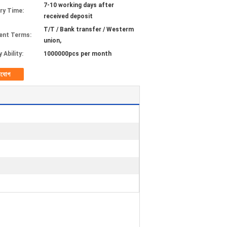
7-10 working days after
ery Time:
received deposit
T/T / Bank transfer / Westerm
ent Terms:
union,
 Ability:
1000000pcs per month
াযোগ