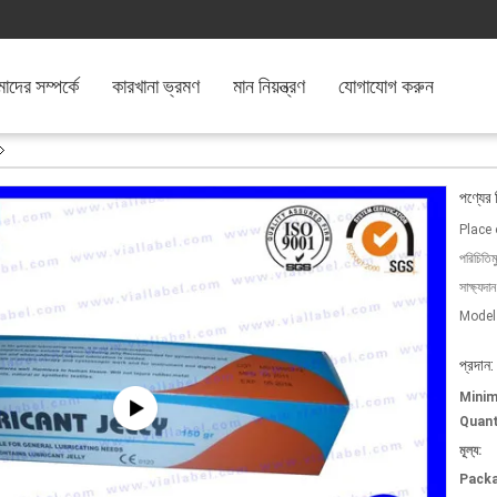
দের সম্পর্কে
কারখানা ভ্রমণ
মান নিয়ন্ত্রণ
যোগাযোগ করুন
পণ্যের 
Place 
পরিচিতিম
সাক্ষ্যদান
Model
প্রদান:
Mini
Quant
মূল্য:
Packa