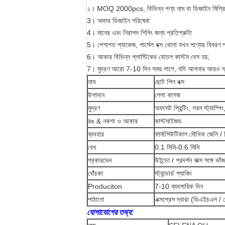
২।
MOQ 2000pcs, বিভিন্ন পণ্য নাম বা ডিজাইন মিশ্র
3।
অফার ডিজাইন পরিষেবা
4।
মানের এবং নিরাপদ শিপিং জন্য প্রতিশ্রুতি
5।
পেশাগত প্যাকেজ, পার্সেল বক্স খোলা যখন পণ্যের বিবরণ 
6।
আকার বিভিন্ন প্লাস্টিকের বোতল কাস্টম বেস হয়;
7।
মুদ্রণ আরো 7-10 দিন সময় লাগে, যদি আপনার আরও দ্রু
নাম
ছোট পিল বক্স
উপাদান
লেপা কাগজ
মুদ্রণ
অফসেট প্রিন্টিং, গরম স্ট্যাম্
রঙ & নকশা ও আকার
কাস্টমাইজড
ব্যবহার
ফার্মাসিউটিকাল মৌখিক জেলি /
বেধ
0.1 মিমি-0.6 মিমি
প্রকারভেদ
উইন্ডো / প্রদর্শন বাক্স সঙ্গে ভাঁজ 
বোঁচকা
স্ট্যান্ডার্ড প্যাকিং
Produciton
7-10 ব্যবসায়িক দিন
পাঠানো
এক্সপ্রেস দ্বারা (ডিএইচএল / ফেড
যোগাযোগের তথ্য: