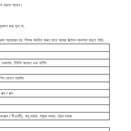
িত করতে পারেন।
প্রকাশ করা হবে না;
ত প্রয়োজন হয়, প্লিজ অবহিত করুন যাতে আমরা উত্পাদন ব্যবস্থা করতে পারি;
পিং, এমবসড, ইউভি আবরণ এবং বার্নিশ
 পিল বোতল প্যাকিং
বক্স / বক্স
েক্স / টিএনটি), বায়ু দ্বারা, সমুদ্র দ্বারা, ট্রেন দ্বারা