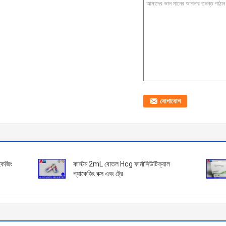
াকেজিং
কাস্টম 2mL বোতল Hcg ফার্মাসিউটিক্যাল
প্যাকেজিং বক্স এবং ট্রে