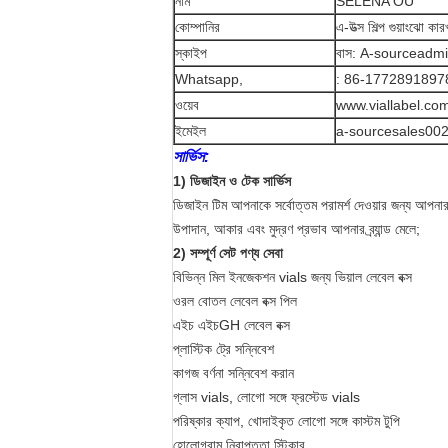
নাম
SELENA OU
কোম্পানির
এ-উত্স শিল্প গুয়াংঝো কার
স্কাইপ
বাস: A-sourceadm
Whatsapp,
: 86-1772891897
ওয়েব
www.viallabel.co
ইমেইল
a-sourcesales002
সার্ভিস:
1) ডিজাইন ও টেক সার্ভিস
ডিজাইন টিম আপনাকে সর্বোত্তম পরামর্শ দেওয়ার জন্য আপনার
উপাদান, আকার এবং মুদ্রণ প্রভাব আপনার ব্র্যান্ড মেলে;
2) সম্পূর্ণ সেট পণ্য সেবা
বিভিন্ন মিল ইনজেকশন vials জন্য ভিয়াল লেবেল বক্স
ওরল বোতল লেবেল বক্স পিল
এইচ এইচGH লেবেল বক্স
প্লাস্টিক ট্রে সন্নিবেশ
কাগজ বর্ণনা সন্নিবেশ করান
গ্লাস vials, লোগো সঙ্গে ফ্রস্টেড vials
পরিষ্কার ক্যাপ, খোদাইকৃত লোগো সঙ্গে কাস্টম টুপি
হোলোগ্রাম নিরাপত্তা স্টিকার