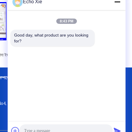
Echo Xie
8:43 PM
Good day, what product are you looking 
BPC হলোগ্রাফিক লেজার
for?
ছোট বাক্স, ঔষধের বাক্স ২
বোতল ৩ মিলি প্রিন্টিং এর
াদা ইভা
জন্য
মানের
্রাফিক
প্রয়োগ:
3 মিলি পেপটাইডস
প্যাকেজ
্পর্কে
কারখানা ভ্রমণ
পরিচিতি
সাইট ম্যাপ
ব্যবহার:
3ml বোতলের 2
 পেপার
শিশি
জলরোধী:
হ্যাঁ
 বক্স
প্যাকেজিং:
ভাঁজযোগ্য
No4, 7 Floor , KaiTu development Building,
কাগজের বাক্স
No 33 ,Wang Jiao , Jiulong district
জার /
a-sourceadmin@viallabel.com