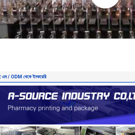
ই এম / ODM থেকে ইনকয়েরি