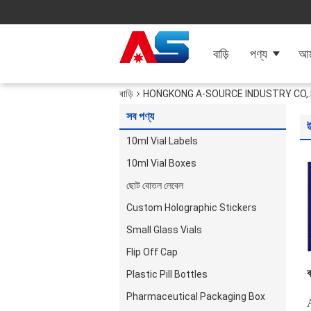
বাড়ি
পণ্য
আমা
বাড়ি
HONGKONG A-SOURCE INDUSTRY CO,.LIM
সব পণ্য
10ml Vial Labels
10ml Vial Boxes
ছোট বোতল লেবেল
Custom Holographic Stickers
Small Glass Vials
Flip Off Cap
ক
Plastic Pill Bottles
Pharmaceutical Packaging Box