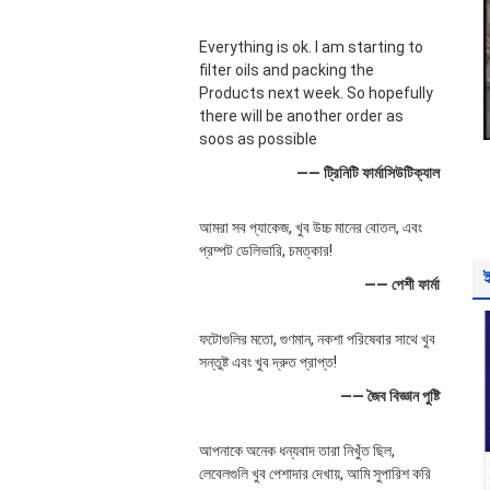
Everything is ok. I am starting to
filter oils and packing the
Products next week. So hopefully
there will be another order as
soos as possible
—— ট্রিনিটি ফার্মাসিউটিক্যাল
আমরা সব প্যাকেজ, খুব উচ্চ মানের বোতল, এবং
প্রম্পট ডেলিভারি, চমত্কার!
—— পেশী ফার্মা
ফটোগুলির মতো, গুণমান, নকশা পরিষেবার সাথে খুব
সন্তুষ্ট এবং খুব দ্রুত প্রাপ্ত!
—— জৈব বিজ্ঞান পুষ্টি
আপনাকে অনেক ধন্যবাদ তারা নিখুঁত ছিল,
লেবেলগুলি খুব পেশাদার দেখায়, আমি সুপারিশ করি