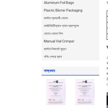
ড
Aluminum Foil Bags
Plastic Blister Packaging
কাস্টম প্রসাধনী লেবেল
ফার্মাসিউটিক্যাল গ্লাস অ্যাম্পুলস
বোতল লেবেল পিল
Manual Vial Crimper
ই
কাস্টম লিফলেট মুদ্রণ
শপিং পেপার ব্যাগ
A
হ
জ
সাক্ষ্যদান
জ
D
র