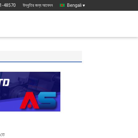
1-48570
উদ্ধৃতির জন্য আবেদন
Bengali
-তে