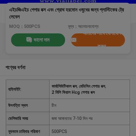
এইচজিএইচ পেপার বক্স এবং গ্রোথ হরমোন ওষুধের জন্য প্লাস্টিকের ট্রে
লেবেল
MOQ：500PCS
মূল্য：আলোচনাযোগ্য
আমাদের সাথে যোগাযোগ
ভালো দাম
করুন
পণ্যের বর্ণনা
ফার্মাসিউটিকাল বক্স
,
মেডিসিন পেপার বক্স
,
হাইলাইট:
2 মিলি ভিয়াল Hcg পেপার বক্স
উৎপত্তি স্থল
চীন
ডেলিভারি সময়
জমা আমানতের 7-10 দিন পর
ন্যূনতম চাহিদার পরিমাণ
500PCS