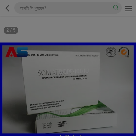
2
/
5