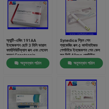
অ্যান্টি-এজিং 191AA
Synedica গ্রিন পেন
ইনজেকশন ছোট 3 মিলি ভায়াল
প্যাকেজিং বক্স ¢ কাস্টমাইজড
ফার্মাসিউটিক্যাল বক্স এবং লেবেল
পেপটাইড ইনজেকশন পেন কেস
মুদ্রণ Genetropin
ফর রিটে 40mg পেপটাইড
ইনজেকশন পেন, Synedica
অনুসন্ধান পাঠান
অনুসন্ধান পাঠান
ইনজেকশন পেন
বাড়ি
পণ্য
আমাদের সম্পর্কে