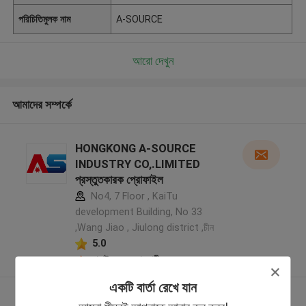
পরিচিতিমুলক নাম
A-SOURCE
আরো দেখুন
আমাদের সম্পর্কে
HONGKONG A-SOURCE
INDUSTRY CO,.LIMITED
প্রস্তুতকারক প্রোফাইল
No4, 7 Floor , KaiTu
development Building, No 33
,Wang Jiao , Jiulong district ,চীন
5.0
যাচাইকৃত সরবরাহকারী
একটি বার্তা রেখে যান
আরো দেখুন