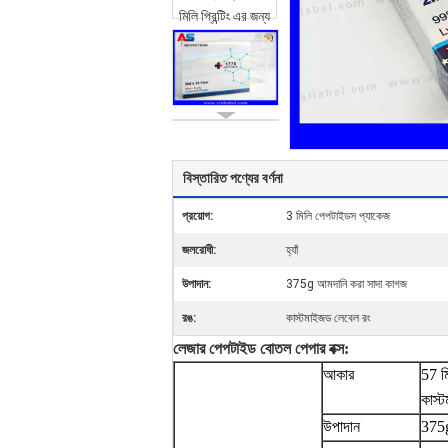
বিস্তারিত পণ্যের বর্ণনা
প্রয়োগ:
3 মিলি পেপটাইডস প্যাকেজ
জলরোধী:
হ্যাঁ
উপাদান:
375g আমদানি করা সাদা কাগজ
রঙ:
কাস্টমাইজড লেবেল রং
লেজার পেপটাইড বোতল পেপার বক্স:
আকার
57 মি
কাস্
উপাদান
375g