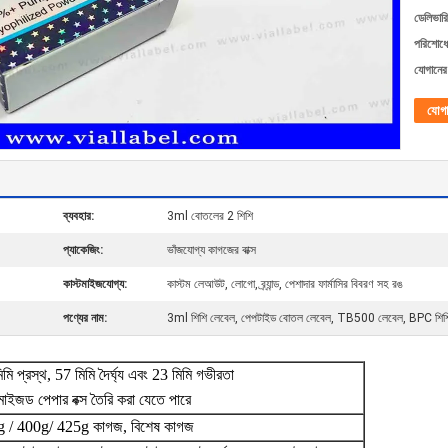
ডেলিভারি
পরিশোধের
যোগানের 
যোগ
ব্যবহার:
3ml বোতলের 2 শিশি
প্যাকেজিং:
ভাঁজযোগ্য কাগজের বাক্স
কাস্টমাইজযোগ্য:
কাস্টম লেআউট, লোগো, ব্র্যান্ড, পেশাদার ফার্মাসির বিবরণ সহ রঙ
পণ্যের নাম:
3ml শিশি লেবেল, পেপটাইড বোতল লেবেল, TB500 লেবেল, BPC শিশ
মি প্রস্থ, 57 মিমি দৈর্ঘ্য এবং 23 মিমি গভীরতা
টমাইজড পেপার বক্স তৈরি করা যেতে পারে
 / 400g/ 425g কাগজ, বিশেষ কাগজ