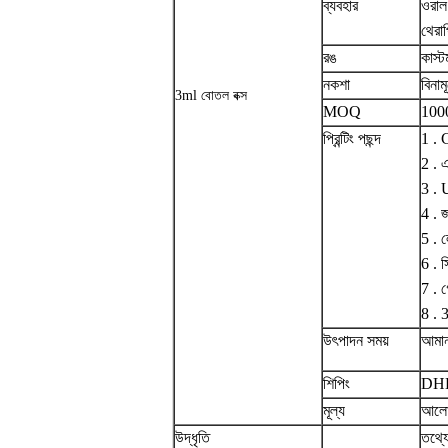
ব্যবহার
ওরাল
থেরাপ
রঙ
কাস্ট
নকশা
বিনাম
3ml বোতল বক্স
MOQ
100
প্রিন্টিং পছন্দ
1 . 
2 . এ
3 . U
4 . জ
5 . ল
6 . স
7 . গ
8 . 3d
উৎপাদন সময়
আমান
শিপিং
DHL
মূল্য
আলো
উদ্ধৃতি
তথ্য