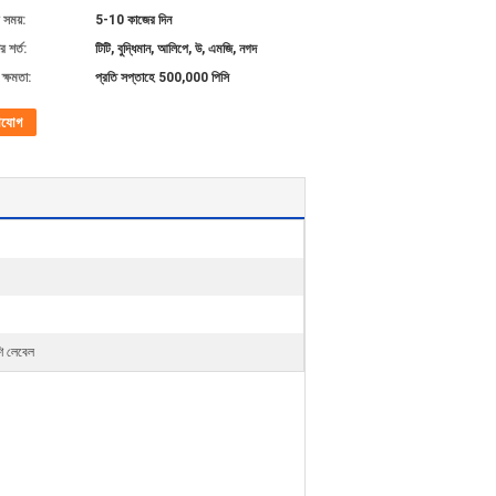
 সময়:
5-10 কাজের দিন
 শর্ত:
টিটি, বুদ্ধিমান, আলিপে, উ, এমজি, নগদ
ক্ষমতা:
প্রতি সপ্তাহে 500,000 পিসি
াযোগ
ি লেবেল