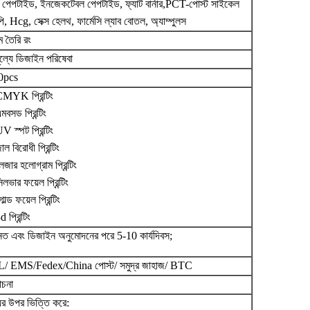
 পেপটাইড, ইনজেকটেবল পেপটাইড, ফ্যাট বার্নার,
PCT-পোস্ট সাইকেল
ি, Hcg, সেক্স হেলথ, ফার্মেসি ল্যাব বোতল, অ্যাম্পুলস
ম তৈরি রং
ূল্যে ডিজাইন পরিষেবা
0pcs
CMYK প্রিন্টিং
মবসড প্রিন্টিং
V স্পট প্রিন্টিং
াল বিরোধী প্রিন্টিং
েজার হলোগ্রাম প্রিন্টিং
িলভার ফয়েল প্রিন্টিং
োল্ড ফয়েল প্রিন্টিং
 প্রিন্টিং
ত এবং ডিজাইন অনুমোদনের পরে 5-10 কার্যদিবস;
/ EMS/Fedex/China পোস্ট/ সমুদ্র জাহাজ/ BTC
চনা
ের উপর ভিত্তি করে: