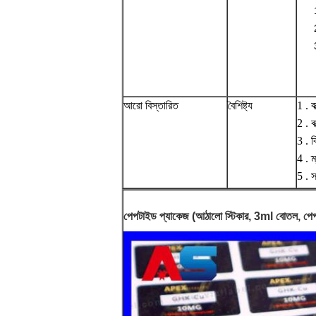
আরো বিস্তারিত
বৈশিষ্ট্য
1 . ব
2 . ব
3 . 
4 . ম
5 . স
পেপটাইড প্যাকেজ (আঠালো স্টিকার, 3ml বোতল, পেপার ব