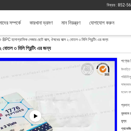
বিক্রয় :
852-5
দের সম্পর্কে
কারখানা ভ্রমণ
মান নিয়ন্ত্রণ
যোগাযোগ করুন
BPC হলোগ্রাফিক লেজার ছোট বাক্স, ঔষধের বাক্স ২ বোতল ৩ মিলি প্রিন্টিং এর জন্য
বোতল ৩ মিলি প্রিন্টিং এর জন্য
পণ্যের 
উৎপত্তি
পরিচিতিম
সাক্ষ্যদান
মডেল নম্
প্রদান:
ন্যূনতম 
মূল্য:
প্যাকেজি