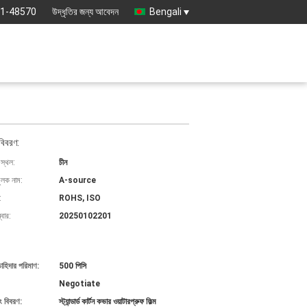
61-48570
উদ্ধৃতির জন্য আবেদন
Bengali
বিবরণ:
 স্থল:
চীন
ুলক নাম:
A-source
:
ROHS, ISO
বার:
20250102201
চাহিদার পরিমাণ:
500 পিসি
Negotiate
ং বিবরণ:
স্ট্যান্ডার্ড কার্টন কভার ওয়াটারপ্রুফ ফিল্ম