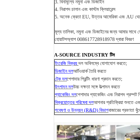
3. বিনামূল্যে নমুনা এবং ডিজাইন
4. নিরাপদ চালান এবং কাস্টম ক্লিয়ারেন্স
5. অনেক ক্রেতা EU, উত্তর আমেরিকা এবং AU থে
মূল্য তালিকা, নমুনা এবং ডিজাইনের জন্য আমার সাথে 
হোয়াটসঅ্যাপ 008617728918978 দ্বারা বিবরণ
A-SOURCE INDUSTRY টিম
ইংরেজি বিক্রয়
দল অবিলম্বে যোগাযোগ করতে;
ডিজাইন দল
আর্টওয়ার্ক তৈরি করতে
টেক দল
পেশাদার প্রিন্টিং ধারণা প্রদান করতে;
উৎপাদন দল
উচ্চ দক্ষতা সঙ্গে উত্পাদন করতে
প্যাকেজিং দল
পেশাদার প্যাকেজিং এবং নিরাপদ প্রম্পট শ
বিক্রয়োত্তর পরিষেবা দল
আপনার প্রতিক্রিয়া শুনতে এবং 
গবেষণা ও উন্নয়ন (R&D) বিভাগ
বাজারের প্রবণতা খু