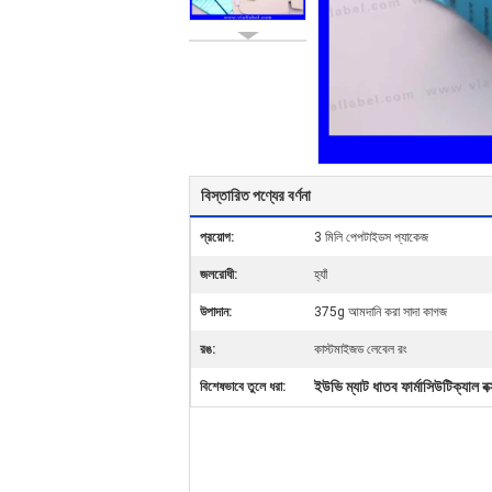
বিস্তারিত পণ্যের বর্ণনা
প্রয়োগ:
3 মিলি পেপটাইডস প্যাকেজ
জলরোধী:
হ্যাঁ
উপাদান:
375g আমদানি করা সাদা কাগজ
রঙ:
কাস্টমাইজড লেবেল রং
ইউভি ম্যাট ধাতব ফার্মাসিউটিক্যাল বক
বিশেষভাবে তুলে ধরা: