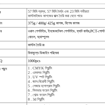
57 মিমি প্রস্থ, 57 মিমি দৈর্ঘ্য এবং 23 মিমি গভীরতা
র
কাস্টমাইজড কাগজের বাক্স তৈরি করা যেতে পারে
ান
375g / 400g/ 425g কাগজ, বিশেষ কাগজ
ার
ওরাল পেপটাইড, ইনজেকটেবল পেপটাইড, ফ্যাট বার্নার,
PCT-পোস্ট স
বোতল, অ্যাম্পুলস
কাস্টম তৈরি রং
বিনামূল্যে ডিজাইন পরিষেবা
Q
1000pcs
1 . CMYK প্রিন্টিং
িং পছন্দ
2 . এমবসড প্রিন্টিং
3 . UV স্পট প্রিন্টিং
4 . জাল-বিরোধী প্রিন্টিং
5 . লেজার হলোগ্রাম প্রিন্টিং
6 . সিলভার ফয়েল প্রিন্টিং
7 . গোল্ড ফয়েল প্রিন্টিং
8 . 3d প্রিন্টিং