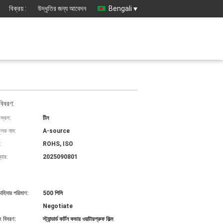
বিক্রয় :
উদ্ধৃতির জন্য আবেদন
Bengali
বিবরণ:
 স্থল:
চীন
ুলক নাম:
A-source
:
ROHS, ISO
বার:
2025090801
চাহিদার পরিমাণ:
500 পিসি
Negotiate
ং বিবরণ:
স্ট্যান্ডার্ড কার্টন কভার ওয়াটারপ্রুফ ফিল্ম