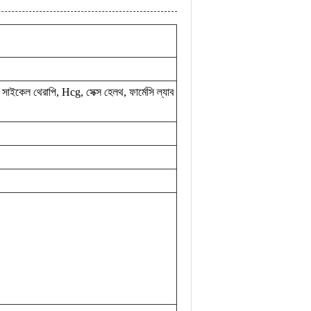
াইকেল থেরাপি, Hcg, সেক্স হেলথ, ফার্মেসি ল্যাব