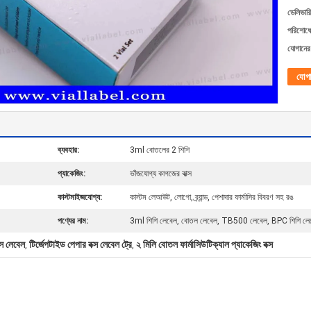
ডেলিভারি
পরিশোধের
যোগানের 
যোগ
ব্যবহার:
3ml বোতলের 2 শিশি
প্যাকেজিং:
ভাঁজযোগ্য কাগজের বাক্স
কাস্টমাইজযোগ্য:
কাস্টম লেআউট, লোগো, ব্র্যান্ড, পেশাদার ফার্মাসির বিবরণ সহ রঙ
পণ্যের নাম:
3ml শিশি লেবেল, বোতল লেবেল, TB500 লেবেল, BPC শিশি লে
্স লেবেল
টির্জেপটাইড পেপার বক্স লেবেল ট্রে
২ মিলি বোতল ফার্মাসিউটিক্যাল প্যাকেজিং বক্স
,
,