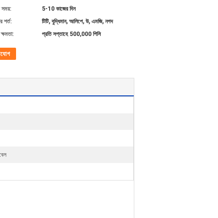
 সময়:
5-10 কাজের দিন
 শর্ত:
টিটি, বুদ্ধিমান, আলিপে, উ, এমজি, নগদ
ক্ষমতা:
প্রতি সপ্তাহে 500,000 পিসি
াযোগ
বেল