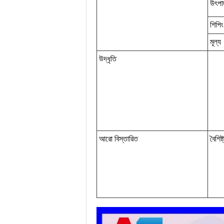
উৎপা
শিপিং
মূল্য
উদ্ধৃতি
আরো বিস্তারিত
বৈশিষ্ট