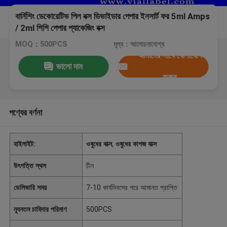
বার্নিশিং ডেকোরেটিভ পিল বক্স ডিভাইডার পেপার ইনসার্ট ফর 5ml Amps
/ 2ml শিশি পেপার প্যাকেজিং বক্স
MOQ：500PCS
মূল্য：আলোচনাযোগ্য
আমাদের সাথে যোগাযোগ
ভালো দাম
করুন
পণ্যের বর্ণনা
হাইলাইট:
ওষুধের বাক্স
,
ওষুধের কাগজ বাক্স
উৎপত্তি স্থল
চীন
ডেলিভারি সময়
7-10 কার্যদিবসের পরে আমানত প্রাপ্তি
ন্যূনতম চাহিদার পরিমাণ
500PCS