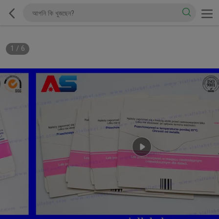
1
/
6