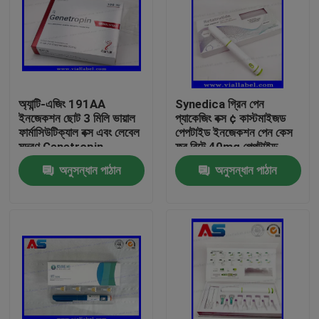
অ্যান্টি-এজিং 191AA
Synedica গ্রিন পেন
ইনজেকশন ছোট 3 মিলি ভায়াল
প্যাকেজিং বক্স ¢ কাস্টমাইজড
ফার্মাসিউটিক্যাল বক্স এবং লেবেল
পেপটাইড ইনজেকশন পেন কেস
মুদ্রণ Genetropin
ফর রিটে 40mg পেপটাইড
ইনজেকশন পেন, Synedica
অনুসন্ধান পাঠান
অনুসন্ধান পাঠান
ইনজেকশন পেন
বাড়ি
পণ্য
আমাদের সম্পর্কে