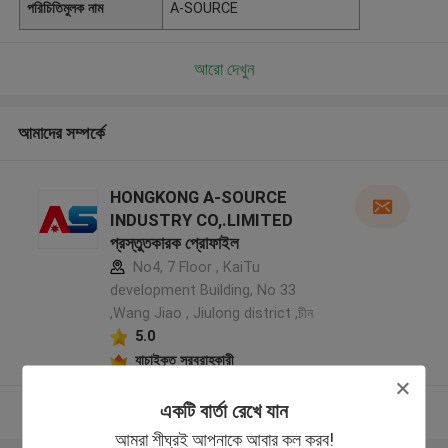
পরিচিতিমুলক নাম
A-SOURCE
আরো দেখুন
আমাদের সম্পর্কে
HONGKONG A-SOURCE
INDUSTRY CO,.LIMITED
প্রস্তুতকারক প্রোফাইল
No4, 7 Floor , KaiTu
development Building, No 33
,Wang Jiao , Jiulong district ,চীন
5.0
যাচাইকৃত সরবরাহকারী
একটি বার্তা রেখে যান
আরো দেখুন
আমরা শীঘ্রই আপনাকে আবার কল করব!