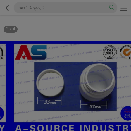
3
/
4