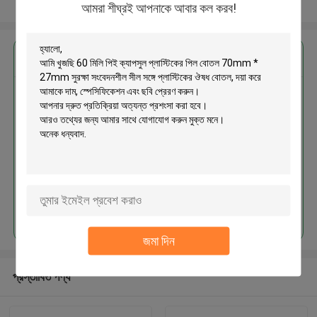
আরো দেখুন
আমরা শীঘ্রই আপনাকে আবার কল করব!
এর সেরা মূল্য পান
60 মিলি পিই ক্যাপসুল প্লাস্টিকের পিল বোতল
70mm * 27mm সুরক্ষা সংবেদনশীল সীল
সঙ্গে প্লাস্টিকের ঔষধ বোতল
MOQ： 500pcs
চালিয়ে
জমা দিন
প্রস্তাবিত পণ্য