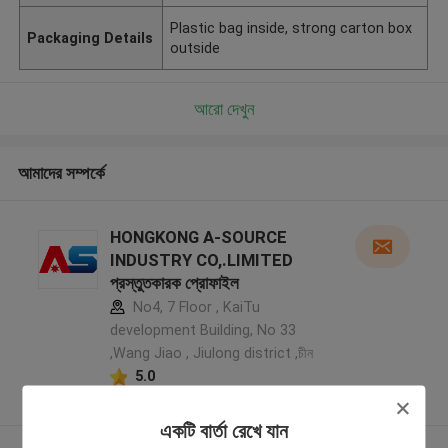
Plastic bag inside, strong carton box
Packaging Details
outside
আরো দেখুন
আমাদের সম্পর্কে
HONGKONG A-SOURCE
INDUSTRY CO,.LIMITED
প্রস্তুতকারক প্রোফাইল
No4, 7 Floor , KaiTu
development Building, No 33
,Wang Jiao , Jiulong district ,চীন
5.0
যাচাইকৃত সরবরাহকারী
একটি বার্তা রেখে যান