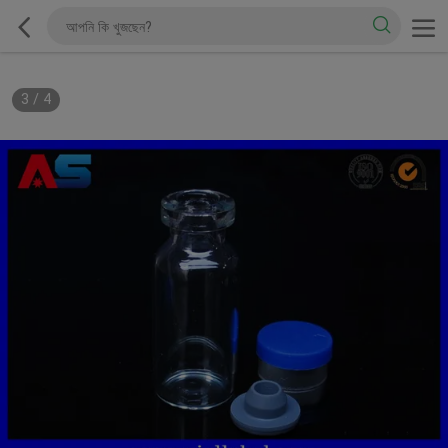
4
/
4