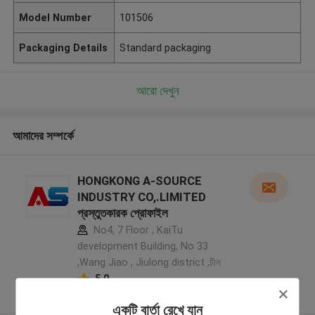
Model Number
101506
Packaging Details
Standard packaging
আরো দেখুন
আমাদের সম্পর্কে
HONGKONG A-SOURCE
INDUSTRY CO,.LIMITED
প্রস্তুতকারক প্রোফাইল
No4, 7 Floor , KaiTu
development Building, No 33
,Wang Jiao , Jiulong district ,চীন
5.0
যাচাইকৃত সরবরাহকারী
একটি বার্তা রেখে যান