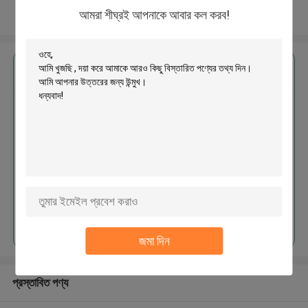
আমরা শীঘ্রই আপনাকে আবার কল করব!
আরো দেখুন
এর সেরা মূল্য পান
MOQ： 300pcs
চালিয়ে
জমা দিন
প্রস্তাবিত পণ্য