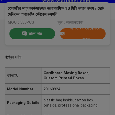
তেলগুলির জন্য কাস্টমাইজড হলোগ্রাফিক 10 মিলি ভায়াল বক্সস / ছোট
মেডিকেল প্যাকেজিং স্টোরেজ বক্সগুলি
MOQ：500PCS
মূল্য：আলোচনাযোগ্য
আমাদের সাথে যোগাযোগ
ভালো দাম
করুন
পণ্যের বর্ণনা
Cardboard Moving Boxes
,
হাইলাইট:
Custom Printed Boxes
Model Number
20160924
plastic bag inside, carton box
Packaging Details
outside, professional packaging