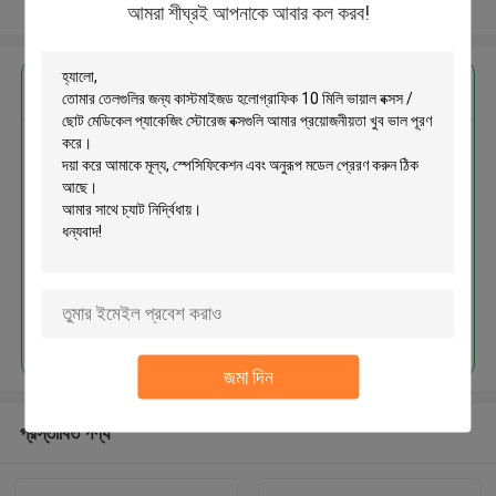
আরো দেখুন
আমরা শীঘ্রই আপনাকে আবার কল করব!
এর সেরা মূল্য পান
তেলগুলির জন্য কাস্টমাইজড হলোগ্রাফিক 10
মিলি ভায়াল বক্সস / ছোট মেডিকেল প্যাকেজিং
স্টোরেজ বক্সগুলি
চালিয়ে
জমা দিন
প্রস্তাবিত পণ্য