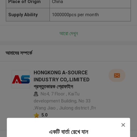
Place of Origin
China
Supply Ability
1000000pcs per month
আরো দেখুন
আমাদের সম্পর্কে
HONGKONG A-SOURCE
INDUSTRY CO,.LIMITED
প্রস্তুতকারক প্রোফাইল
No4, 7 Floor , KaiTu
development Building, No 33
,Wang Jiao , Jiulong district ,চীন
5.0
যাচাইকৃত সরবরাহকারী
একটি বার্তা রেখে যান