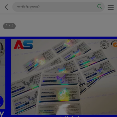
3
/
4