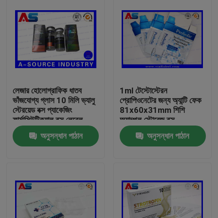
লেজার হোলোগ্রাফিক ধাতব
1ml টেস্টোস্টেরন
ভাঁজযোগ্য গ্লাস 10 মিলি ভ্যালু
প্রোপিওনেটের জন্য অ্যান্টি ফেক
স্টেরয়েড বক্স প্যাকেজিং
81x60x31mm শিশি
ফার্মাসিউটিক্যাল বক্স লেবেল
অ্যাম্পুল স্টোরেজ বক্স
অনুসন্ধান পাঠান
অনুসন্ধান পাঠান
বাড়ি
পণ্য
আমাদের সম্পর্কে