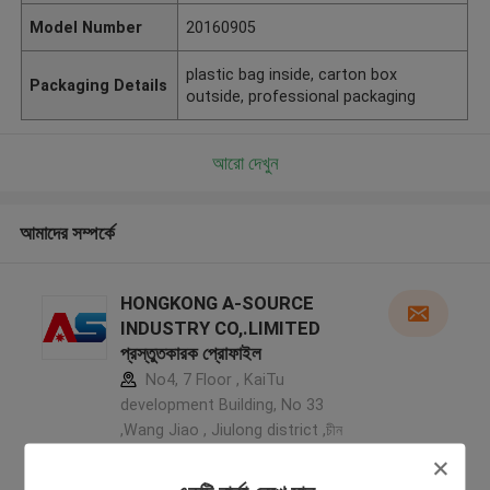
Model Number
20160905
plastic bag inside, carton box
Packaging Details
outside, professional packaging
আরো দেখুন
আমাদের সম্পর্কে
HONGKONG A-SOURCE
INDUSTRY CO,.LIMITED
প্রস্তুতকারক প্রোফাইল
No4, 7 Floor , KaiTu
development Building, No 33
,Wang Jiao , Jiulong district ,চীন
5.0
যাচাইকৃত সরবরাহকারী