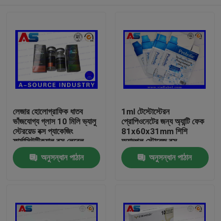
লেজার হোলোগ্রাফিক ধাতব
1ml টেস্টোস্টেরন
ভাঁজযোগ্য গ্লাস 10 মিলি ভ্যালু
প্রোপিওনেটের জন্য অ্যান্টি ফেক
স্টেরয়েড বক্স প্যাকেজিং
81x60x31mm শিশি
ফার্মাসিউটিক্যাল বক্স লেবেল
অ্যাম্পুল স্টোরেজ বক্স
বাড়ি
অনুসন্ধান পাঠান
অনুসন্ধান পাঠান
পণ্য
আমাদের সম্পর্কে