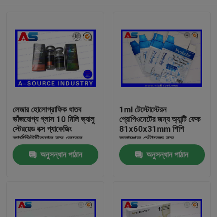
লেজার হোলোগ্রাফিক ধাতব
1ml টেস্টোস্টেরন
ভাঁজযোগ্য গ্লাস 10 মিলি ভ্যালু
প্রোপিওনেটের জন্য অ্যান্টি ফেক
স্টেরয়েড বক্স প্যাকেজিং
81x60x31mm শিশি
ফার্মাসিউটিক্যাল বক্স লেবেল
অ্যাম্পুল স্টোরেজ বক্স
বাড়ি
অনুসন্ধান পাঠান
অনুসন্ধান পাঠান
পণ্য
আমাদের সম্পর্কে