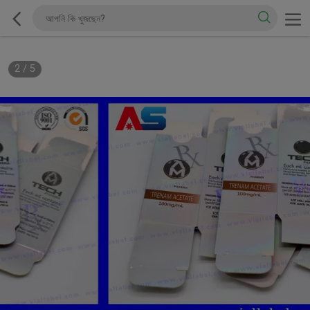
2
/
5