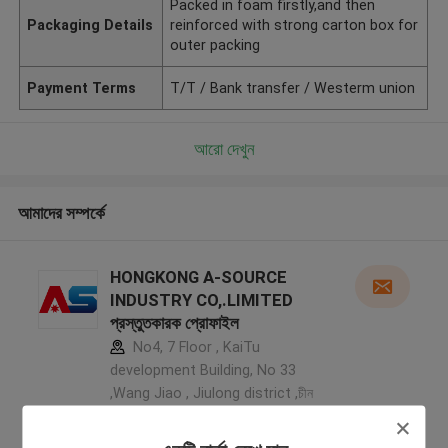
Packed in foam firstly,and then
Packaging Details
reinforced with strong carton box for
outer packing
Payment Terms
T/T / Bank transfer / Westerm union
আরো দেখুন
আমাদের সম্পর্কে
HONGKONG A-SOURCE
INDUSTRY CO,.LIMITED
প্রস্তুতকারক প্রোফাইল
No4, 7 Floor , KaiTu
development Building, No 33
,Wang Jiao , Jiulong district ,চীন
5.0
যাচাইকৃত সরবরাহকারী