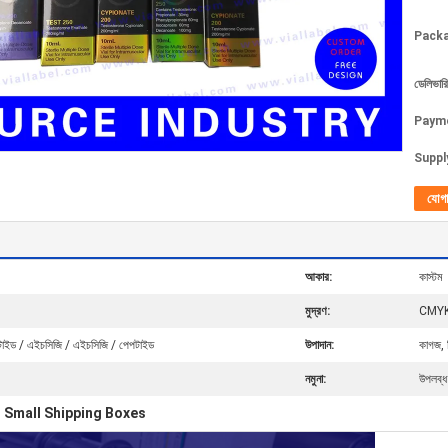
Packa
ডেলিভারি
Paym
Supply
যোগ
আকার:
কাস্টম
মুদ্রণ:
CMYK প্
াইড / এইচসিজি / এইচসিজি / পেপটাইড
উপাদান:
কাগজ, প
নমুনা:
উপলব্ধ
Small Shipping Boxes
,