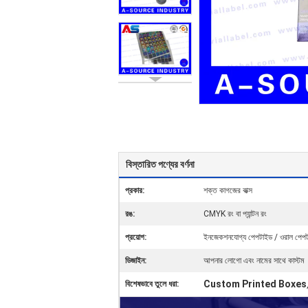
বিস্তারিত পণ্যের বর্ণনা
প্রকার:
শক্ত কাগজের বাক্স
রঙ:
CMYK রং বা প্যান্টন রং
প্রয়োগ:
ইনজেকশনযোগ্য পেপটাইড / ওরাল পেপট
ডিজাইন:
আপনার লোগো এবং নামের সাথে কাস্টম
Custom Printed Boxes
বিশেষভাবে তুলে ধরা: