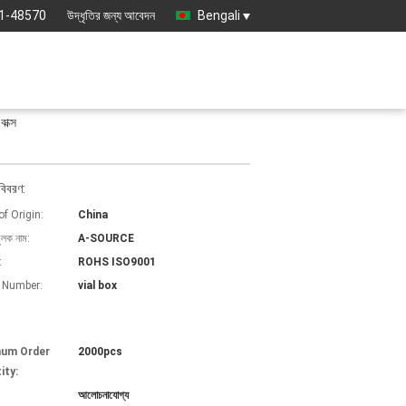
1-48570
উদ্ধৃতির জন্য আবেদন
Bengali
াক্স
বিবরণ:
of Origin:
China
ুলক নাম:
A-SOURCE
:
ROHS ISO9001
 Number:
vial box
mum Order
2000pcs
ity:
আলোচনাযোগ্য