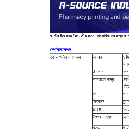
কাস্টম ইনজেকটেবল স্টেরয়েডস হোলোগ্রামের জন্য কাগ
স্পেসিফিকেশন
বোতলগুলির জন্য বাক্স
আকার
২ মি
জন্
উপাদান
লেপ
ব্যবহারের জন্য
মৌখ
এইচস
রঙ
কাস্
ডিজাইন
ব্র্
MOQ
২০০
উৎপাদন সময়
আমা