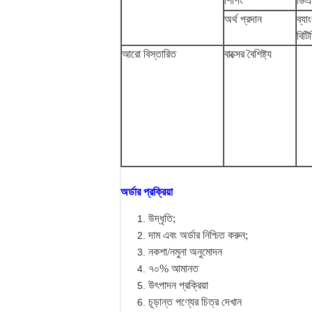
শিপিং
ডিএ
অর্থ প্রদান
ব্যা
বিট
আরো বিস্তারিত
বাক্সের বৈশিষ্ট্য
অর্ডার প্রক্রিয়া
উদ্ধৃতি;
দাম এবং অর্ডার নিশ্চিত করুন;
নকশা/নমুনা অনুমোদন
৭০% আমানত
উৎপাদন প্রক্রিয়া
চূড়ান্ত পণ্যের চিত্র দেখান