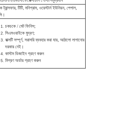
ইচএল/ইএমএস/ফেডেক্স/চীন পোস্ট/সমুদ্রযান
ংক ট্রান্সফার, টিটি, মনিগ্রাম, ওয়েস্টার্ন ইউনিয়ন, পেপাল,
িসি।
চকচকে / মেট ফিনিস;
সিএমওয়াইকে মুদ্রণ;
বাক্সটি সম্পূর্ণ, সরাসরি ব্যবহার করা যায়, আঠালো লাগানোর
দরকার নেই।
কাস্টম ডিজাইন গ্রহণ করুন
মিশ্রণ অর্ডার গ্রহণ করুন