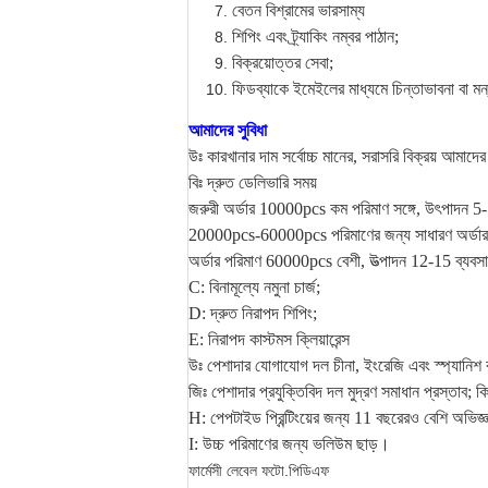
বেতন বিশ্রামের ভারসাম্য
শিপিং এবং ট্র্যাকিং নম্বর পাঠান;
বিক্রয়োত্তর সেবা;
ফিডব্যাকে ইমেইলের মাধ্যমে চিন্তাভাবনা বা মন্
আমাদের সুবিধা
উঃ কারখানার দাম সর্বোচ্চ মানের, সরাসরি বিক্রয় আমাদ
বিঃ দ্রুত ডেলিভারি সময়
জরুরী অর্ডার 10000pcs কম পরিমাণ সঙ্গে, উৎপাদন 5-7
20000pcs-60000pcs পরিমাণের জন্য সাধারণ অর্ডার,উত
অর্ডার পরিমাণ 60000pcs বেশী, উত্পাদন 12-15 ব্যবসা
C: বিনামূল্যে নমুনা চার্জ;
D: দ্রুত নিরাপদ শিপিং;
E: নিরাপদ কাস্টমস ক্লিয়ারেন্স
উঃ পেশাদার যোগাযোগ দল চীনা, ইংরেজি এবং স্প্যানিশ
জিঃ পেশাদার প্রযুক্তিবিদ দল মুদ্রণ সমাধান প্রস্তাব; কি
H: পেপটাইড প্রিন্টিংয়ের জন্য 11 বছরেরও বেশি অভিজ্
I: উচ্চ পরিমাণের জন্য ভলিউম ছাড়।
ফার্মেসী লেবেল ফটো.পিডিএফ