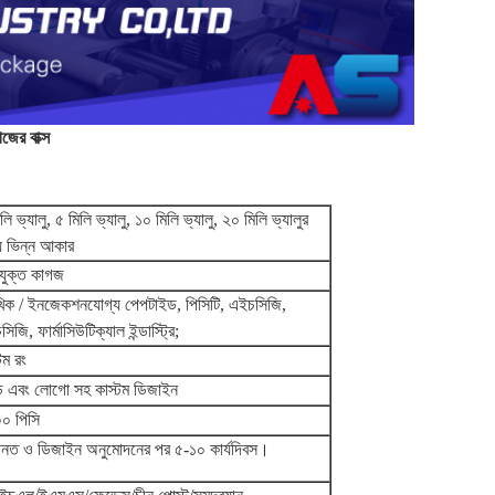
জের বাক্স
লি ভ্যালু, ৫ মিলি ভ্যালু, ১০ মিলি ভ্যালু, ২০ মিলি ভ্যালুর
য ভিন্ন আকার
যুক্ত কাগজ
িক / ইনজেকশনযোগ্য পেপটাইড, পিসিটি, এইচসিজি,
িজি, ফার্মাসিউটিক্যাল ইন্ডাস্ট্রি;
টম রং
যান্ড এবং লোগো সহ কাস্টম ডিজাইন
০ পিসি
নত ও ডিজাইন অনুমোদনের পর ৫-১০ কার্যদিবস।