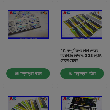
4C সম্পূর্ণ রঙের শিশি লেজার
হলোগ্রাম স্টিকার, SGS প্রিন্টিং
বোতল লেবেল
অনুসন্ধান পাঠান
অনুসন্ধান পাঠান
বাড়ি
পণ্য
আমাদের সম্পর্কে