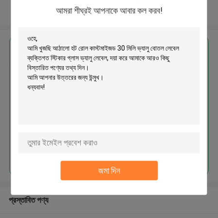
আমরা শীঘ্রই আপনাকে আবার কল করব!
আরো দেখুন
এর সেরা মূল্য পান
আঠালো হট রোল কাস্টমাইজড 30 মিলি ভ্যালু
বোতল লেবেল ব্যক্তিগত স্টিকার গ্লাস ভ্যালু
লেবেল
MOQ： 1000pcs
চালিয়ে
জমা দিন
প্রস্তাবিত পণ্য