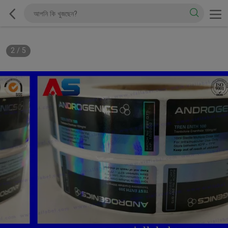
2
/
5