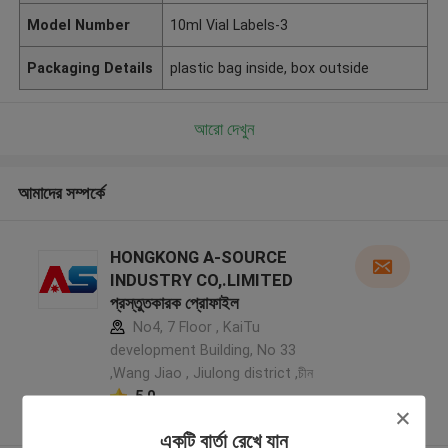
Model Number
10ml Vial Labels-3
Packaging Details
plastic bag inside, box outside
আরো দেখুন
আমাদের সম্পর্কে
HONGKONG A-SOURCE
INDUSTRY CO,.LIMITED
প্রস্তুতকারক প্রোফাইল
No4, 7 Floor , KaiTu
development Building, No 33
,Wang Jiao , Jiulong district ,চীন
5.0
যাচাইকৃত সরবরাহকারী
একটি বার্তা রেখে যান