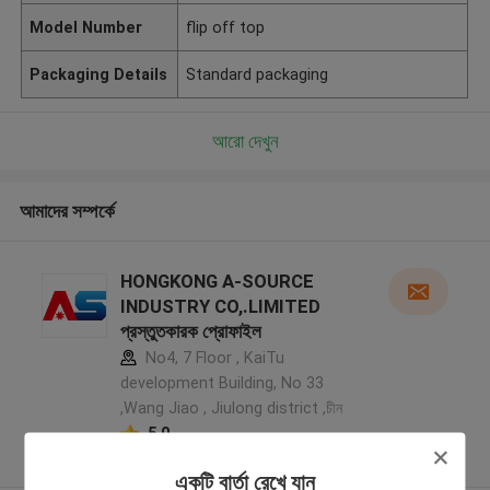
Model Number
flip off top
Packaging Details
Standard packaging
আরো দেখুন
আমাদের সম্পর্কে
HONGKONG A-SOURCE
INDUSTRY CO,.LIMITED
প্রস্তুতকারক প্রোফাইল
No4, 7 Floor , KaiTu
development Building, No 33
,Wang Jiao , Jiulong district ,চীন
5.0
যাচাইকৃত সরবরাহকারী
একটি বার্তা রেখে যান