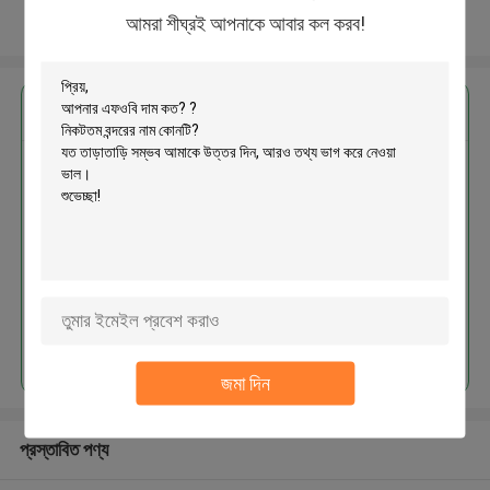
আমরা শীঘ্রই আপনাকে আবার কল করব!
আরো দেখুন
এর সেরা মূল্য পান
MOQ： 300pcs
চালিয়ে
জমা দিন
প্রস্তাবিত পণ্য