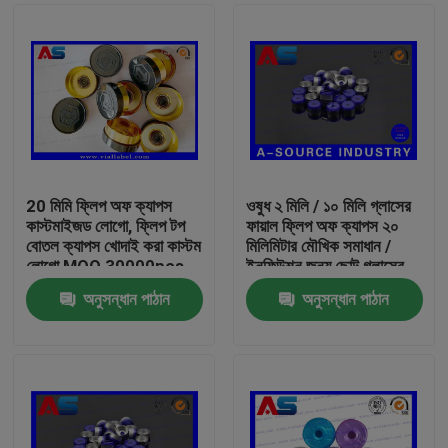
20 মিমি ফ্লিপ অফ ক্যাপস
ওষুধ ২ মিলি / ১০ মিলি গ্লাসের
কাস্টমাইজড লোগো, ফ্লিপ টপ
ফায়াল ফ্লিপ অফ ক্যাপস ২০
বোতল ক্যাপস খোদাই করা কাস্টম
মিলিমিটার মৌখিক সমাধান /
লোগো MOQ 30000pcs
ইনফিউশন জন্য ছোট গ্লাসের
বোতল
অনুসন্ধান পাঠান
অনুসন্ধান পাঠান
বাড়ি
পণ্য
আমাদের সম্পর্কে