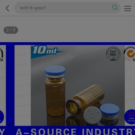
2
/
5