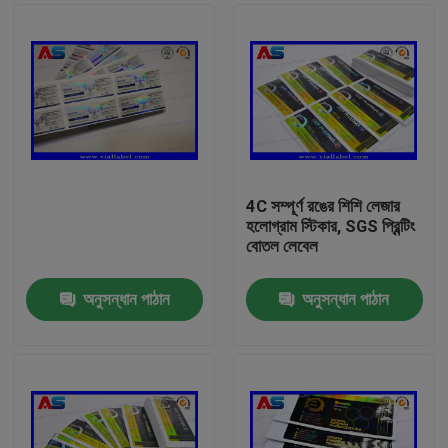
4C সম্পূর্ণ রঙের শিশি লেজার
হলোগ্রাম স্টিকার, SGS প্রিন্টিং
বোতল লেবেল
অনুসন্ধান পাঠান
অনুসন্ধান পাঠান
বাড়ি
পণ্য
আমাদের সম্পর্কে