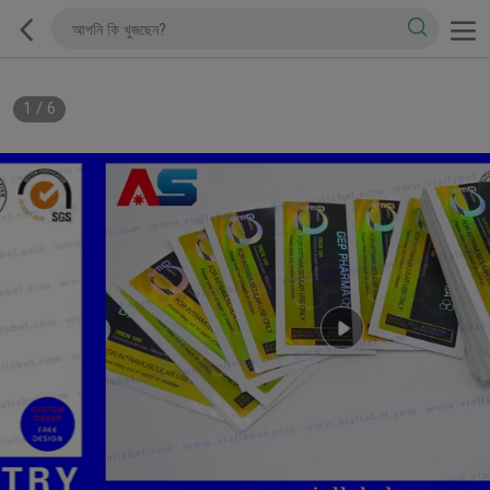
1
/
6