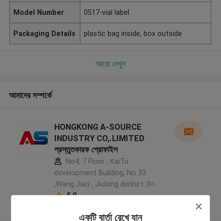
Model Number
0517-vial label
Packaging Details
plastic bag inside, box outside
আরো দেখুন
আমাদের সম্পর্কে
HONGKONG A-SOURCE
INDUSTRY CO,.LIMITED
প্রস্তুতকারক প্রোফাইল
No4, 7 Floor , KaiTu
development Building, No 33
,Wang Jiao , Jiulong district ,চীন
5.0
যাচাইকৃত সরবরাহকারী
একটি বার্তা রেখে যান