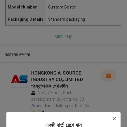
Model Number
Custom Bottle
Packaging Details
Standard packaging
আরো দেখুন
আমাদের সম্পর্কে
HONGKONG A-SOURCE
INDUSTRY CO,.LIMITED
প্রস্তুতকারক প্রোফাইল
No4, 7 Floor , KaiTu
development Building, No 33
,Wang Jiao , Jiulong district ,চীন
5.0
যাচাইকৃত সরবরাহকারী
একটি বার্তা রেখে যান