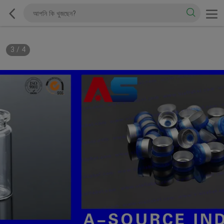
3
/
4