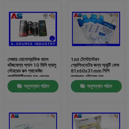
লেজার হোলোগ্রাফিক ধাতব
1ml টেস্টোস্টেরন
ভাঁজযোগ্য গ্লাস 10 মিলি ভ্যালু
প্রোপিওনেটের জন্য অ্যান্টি ফেক
স্টেরয়েড বক্স প্যাকেজিং
81x60x31mm শিশি
ফার্মাসিউটিক্যাল বক্স লেবেল
অ্যাম্পুল স্টোরেজ বক্স
অনুসন্ধান পাঠান
অনুসন্ধান পাঠান
বাড়ি
পণ্য
আমাদের সম্পর্কে