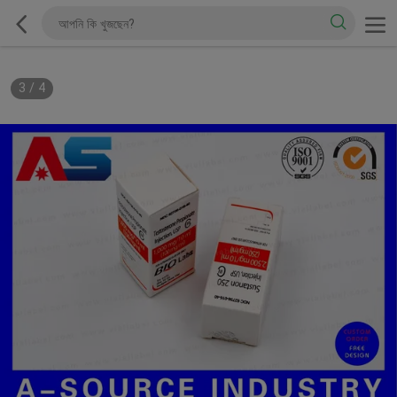
3
/
4