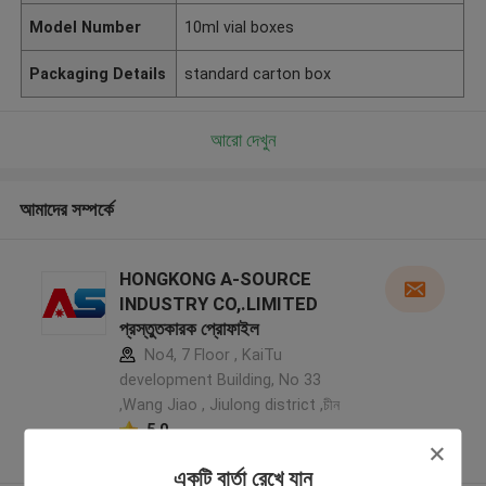
Model Number
10ml vial boxes
Packaging Details
standard carton box
আরো দেখুন
আমাদের সম্পর্কে
HONGKONG A-SOURCE
INDUSTRY CO,.LIMITED
প্রস্তুতকারক প্রোফাইল
No4, 7 Floor , KaiTu
development Building, No 33
,Wang Jiao , Jiulong district ,চীন
5.0
যাচাইকৃত সরবরাহকারী
একটি বার্তা রেখে যান