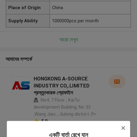
Place of Origin
China
Supply Ability
1000000pcs per month
আরো দেখুন
আমাদের সম্পর্কে
HONGKONG A-SOURCE
INDUSTRY CO,.LIMITED
প্রস্তুতকারক প্রোফাইল
No4, 7 Floor , KaiTu
development Building, No 33
,Wang Jiao , Jiulong district ,চীন
5.0
যাচাইকৃত সরবরাহকারী
একটি বার্তা রেখে যান