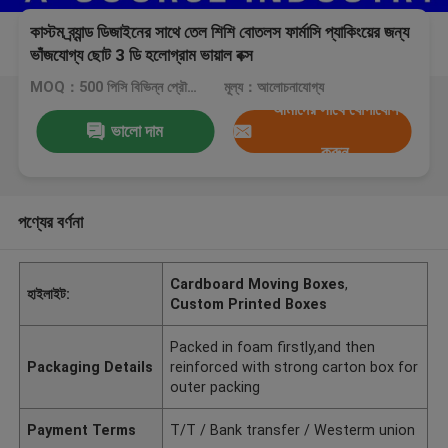
কাস্টম ব্র্যান্ড ডিজাইনের সাথে তেল শিশি বোতলস ফার্মাসি প্যাকিংয়ের জন্য
ভাঁজযোগ্য ছোট 3 ডি হলোগ্রাম ভায়াল বক্স
MOQ：500 পিসি বিভিন্ন প্রৌড নামের মিশ্রণ করে
মূল্য：আলোচনাযোগ্য
আমাদের সাথে যোগাযোগ
ভালো দাম
করুন
পণ্যের বর্ণনা
Cardboard Moving Boxes
,
হাইলাইট:
Custom Printed Boxes
Packed in foam firstly,and then
Packaging Details
reinforced with strong carton box for
outer packing
Payment Terms
T/T / Bank transfer / Westerm union