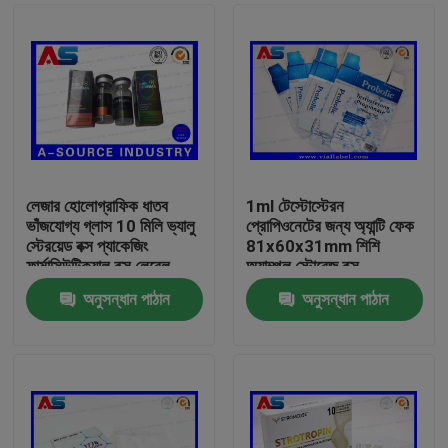
লেজার হোলোগ্রাফিক ধাতব
1ml টেস্টোস্টেরন
ভাঁজযোগ্য গ্লাস 10 মিলি ভ্যালু
প্রোপিওনেটের জন্য অ্যান্টি ফেক
স্টেরয়েড বক্স প্যাকেজিং
81x60x31mm শিশি
ফার্মাসিউটিক্যাল বক্স লেবেল
অ্যাম্পুল স্টোরেজ বক্স
অনুসন্ধান পাঠান
অনুসন্ধান পাঠান
বাড়ি
পণ্য
আমাদের সম্পর্কে