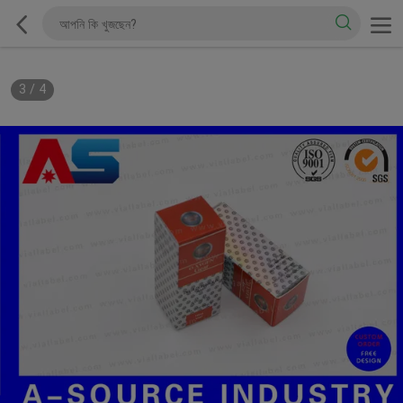
3
/
4