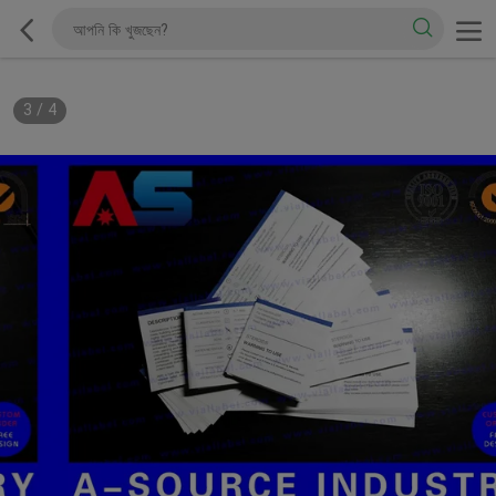
3
/
4