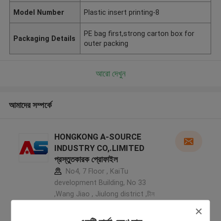
Model Number
Plastic insert printing-8
PE bag first,strong carton box for
Packaging Details
outer packing
আরো দেখুন
আমাদের সম্পর্কে
HONGKONG A-SOURCE
INDUSTRY CO,.LIMITED
প্রস্তুতকারক প্রোফাইল
No4, 7 Floor , KaiTu
development Building, No 33
,Wang Jiao , Jiulong district ,চীন
5.0
যাচাইকৃত সরবরাহকারী