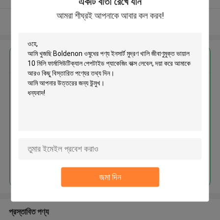
একটি বার্তা রেখে যান
আমরা শীঘ্রই আপনাকে আবার কল করব!
আরো দেখুন
এর সেরা মূল্য পান
Boldenon ওষুধের পণ্য ইনসার্ট মুদ্রণ খালি
জীবাণুমুক্ত ভায়াল 10 মিলি ফার্মাসিউটিক্যাল
পেপটাইড প্যাকেজিং বাক্স লেবেল
MOQ： 3000pcs
চালিয়ে
জমা দিন
প্রস্তাবিত পণ্য