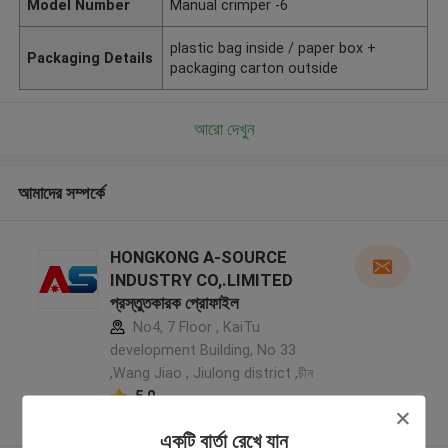
Model Number
Manual crimper -6
plastic bag inside / paper box +
Packaging Details
packaging carton outside
আরো দেখুন
আমাদের সম্পর্কে
HONGKONG A-SOURCE
INDUSTRY CO,.LIMITED
প্রস্তুতকারক প্রোফাইল
No4, 7 Floor , KaiTu
development Building, No 33
,Wang Jiao , Jiulong district ,চীন
5.0
যাচাইকৃত সরবরাহকারী
একটি বার্তা রেখে যান