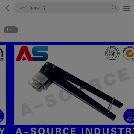
1
/
1