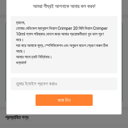
আমরা শীঘ্রই আপনাকে আবার কল করব!
আরো দেখুন
এর সেরা মূল্য পান
মেডিকেল ম্যানুয়াল ভিয়াল Crimper 20 মিমি
ভিয়াল Crimper 10ml গ্লাস পরিষ্কার
বোতল জন্য
MOQ： 1pc
চালিয়ে
জমা দিন
প্রস্তাবিত পণ্য