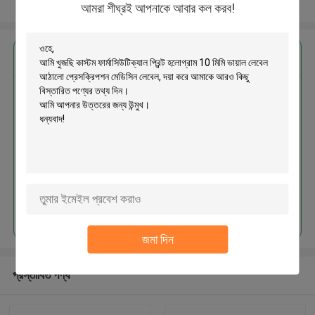
আরো দেখুন
আমরা শীঘ্রই আপনাকে আবার কল করব!
এর সেরা মূল্য পান
কাস্টম ফার্মাসিউটিক্যাল প্রিন্ট হলোগ্রাম 10
মিমি ভায়াল লেবেল আঠালো প্রেসক্রিপশন
মেডিসিন লেবেল
MOQ： 1000pcs
চালিয়ে
জমা দিন
প্রস্তাবিত পণ্য