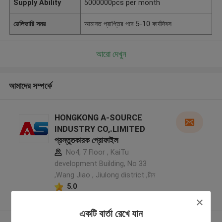
Supply Ability
5000000pcs per month
ডেলিভারি সময়
আমানত প্রাপ্তির পরে 5-10 কার্যদিবস
আরো দেখুন
আমাদের সম্পর্কে
HONGKONG A-SOURCE
INDUSTRY CO,.LIMITED
প্রস্তুতকারক প্রোফাইল
No4, 7 Floor , KaiTu
development Building, No 33
,Wang Jiao , Jiulong district ,চীন
5.0
যাচাইকৃত সরবরাহকারী
একটি বার্তা রেখে যান