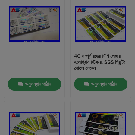
4C সম্পূর্ণ রঙের শিশি লেজার
হলোগ্রাম স্টিকার, SGS প্রিন্টিং
বোতল লেবেল
অনুসন্ধান পাঠান
অনুসন্ধান পাঠান
বাড়ি
পণ্য
আমাদের সম্পর্কে