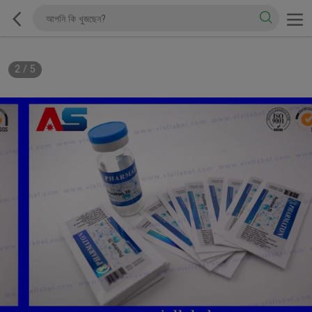
2
/
5