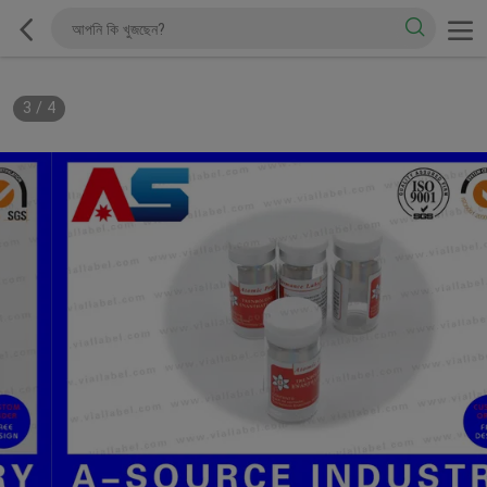
3
/
4