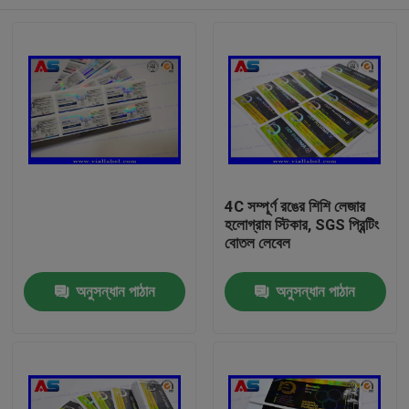
4C সম্পূর্ণ রঙের শিশি লেজার
হলোগ্রাম স্টিকার, SGS প্রিন্টিং
বোতল লেবেল
বাড়ি
অনুসন্ধান পাঠান
অনুসন্ধান পাঠান
পণ্য
আমাদের সম্পর্কে