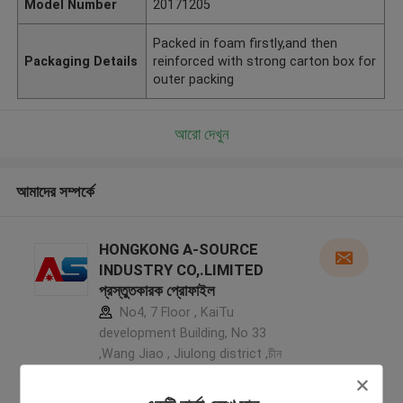
Model Number
20171205
Packed in foam firstly,and then
Packaging Details
reinforced with strong carton box for
outer packing
আরো দেখুন
আমাদের সম্পর্কে
HONGKONG A-SOURCE
INDUSTRY CO,.LIMITED
প্রস্তুতকারক প্রোফাইল
No4, 7 Floor , KaiTu
development Building, No 33
,Wang Jiao , Jiulong district ,চীন
5.0
যাচাইকৃত সরবরাহকারী