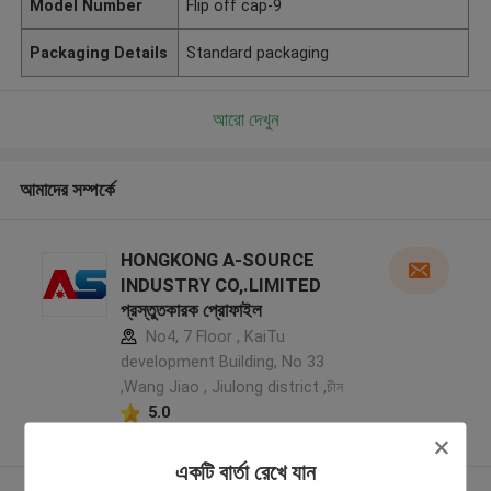
Model Number
Flip off cap-9
Packaging Details
Standard packaging
আরো দেখুন
আমাদের সম্পর্কে
HONGKONG A-SOURCE
INDUSTRY CO,.LIMITED
প্রস্তুতকারক প্রোফাইল
No4, 7 Floor , KaiTu
development Building, No 33
,Wang Jiao , Jiulong district ,চীন
5.0
যাচাইকৃত সরবরাহকারী
একটি বার্তা রেখে যান