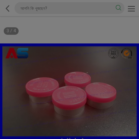
3
/
4