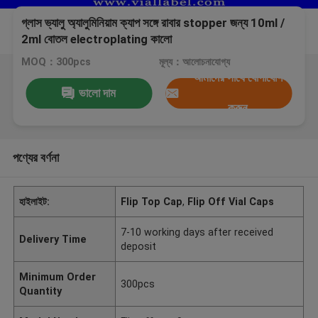
গ্লাস ভ্যালু অ্যালুমিনিয়াম ক্যাপ সঙ্গে রাবার stopper জন্য 10ml /
2ml বোতল electroplating কালো
MOQ：300pcs
মূল্য：আলোচনাযোগ্য
আমাদের সাথে যোগাযোগ
ভালো দাম
করুন
পণ্যের বর্ণনা
হাইলাইট:
Flip Top Cap
,
Flip Off Vial Caps
7-10 working days after received
Delivery Time
deposit
Minimum Order
300pcs
Quantity