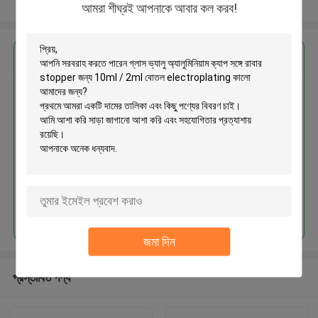
আরো দেখুন
আমরা শীঘ্রই আপনাকে আবার কল করব!
এর সেরা মূল্য পান
গ্লাস ভ্যালু অ্যালুমিনিয়াম ক্যাপ সঙ্গে রাবার
stopper জন্য 10ml / 2ml বোতল
electroplating কালো
MOQ： 300pcs
চালিয়ে
জমা দিন
প্রস্তাবিত পণ্য