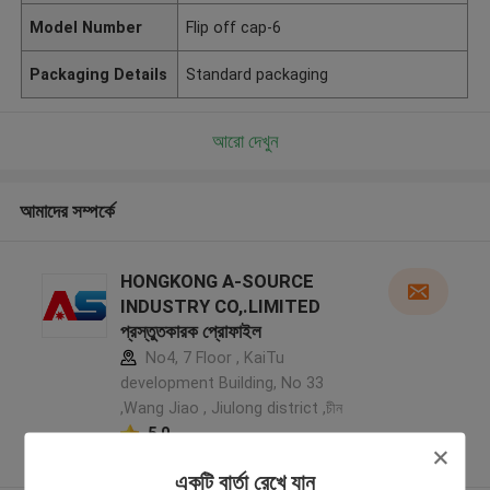
Model Number
Flip off cap-6
Packaging Details
Standard packaging
আরো দেখুন
আমাদের সম্পর্কে
HONGKONG A-SOURCE
INDUSTRY CO,.LIMITED
প্রস্তুতকারক প্রোফাইল
No4, 7 Floor , KaiTu
development Building, No 33
,Wang Jiao , Jiulong district ,চীন
5.0
যাচাইকৃত সরবরাহকারী
একটি বার্তা রেখে যান