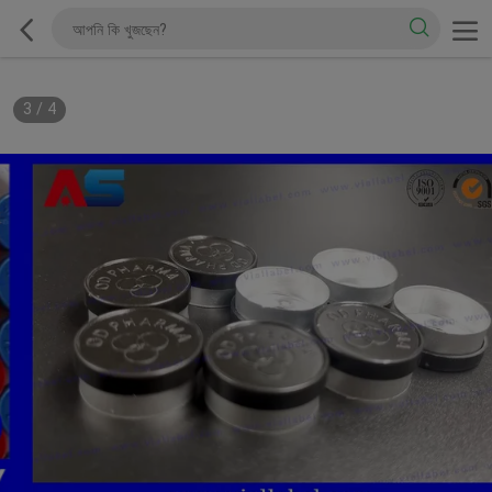
3
/
4