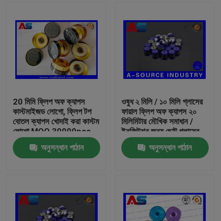
20 মিমি ফ্লিপ অফ ক্যাপস
ওষুধ ২ মিলি / ১০ মিলি গ্লাসের
কাস্টমাইজড লোগো, ফ্লিপ টপ
ফায়াল ফ্লিপ অফ ক্যাপস ২০
বোতল ক্যাপস খোদাই করা কাস্টম
মিলিমিটার মৌখিক সমাধান /
লোগো MOQ 30000pcs
ইনফিউশন জন্য ছোট গ্লাসের
বোতল
অনুসন্ধান পাঠান
অনুসন্ধান পাঠান
বাড়ি
পণ্য
আমাদের সম্পর্কে