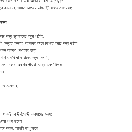
ম শেষ করতে পারেন. এবং আপনার নকশা অন্তর্ভুক্ত
ার করবে না, আমরা আপনার কপিরাইট সম্মান এবং রক্ষা;
 করুন
;
ষার জন্য গ্রাহকদের নমুনা পাঠাই;
টি অন্তত তিনবার গ্রাহকের কাছে নিশ্চিত করার জন্য পাঠাই;
পাদন অবস্থা দেখানোর জন্য;
 পণ্যের ছবি বা জাহাজের নমুনা দেখাই;
সেবা অফার, একবার পাওয়া সমস্যা এবং নিশ্চিত
mme
মাদের মনোভাব;
া করি তা দীর্ঘমেয়াদী ব্যবসায়ের জন্য;
সেরা পণ্য পাবেন;
া করেন, আপনি সম্পূর্ণরূপে