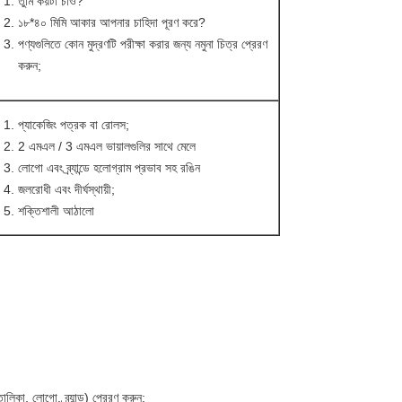
তুমি কয়টা চাও?
১৮*৪০ মিমি আকার আপনার চাহিদা পূরণ করে?
পণ্যগুলিতে কোন মুদ্রণটি পরীক্ষা করার জন্য নমুনা চিত্র প্রেরণ
করুন;
প্যাকেজিং পত্রক বা রোলস;
2 এমএল / 3 এমএল ভায়ালগুলির সাথে মেলে
লোগো এবং ব্র্যান্ডে হলোগ্রাম প্রভাব সহ রঙিন
জলরোধী এবং দীর্ঘস্থায়ী;
শক্তিশালী আঠালো
লিকা, লোগো, ব্র্যান্ড) প্রেরণ করুন;