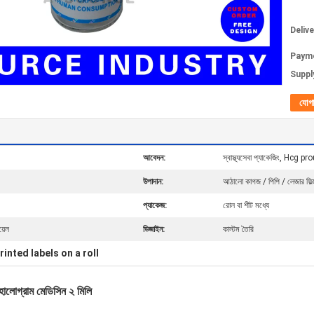
Deliv
Paym
Supply
যোগ
আবেদন:
স্বাস্থ্যসেবা প্যাকেজিং, Hcg pr
উপাদান:
আঠালো কাগজ / পিপি / লেজার ফিল্
প্যাকেজ:
রোল বা শীট মধ্যে
়েল
ডিজাইন:
কাস্টম তৈরি
rinted labels on a roll
হোলোগ্রাম মেডিসিন ২ মিলি