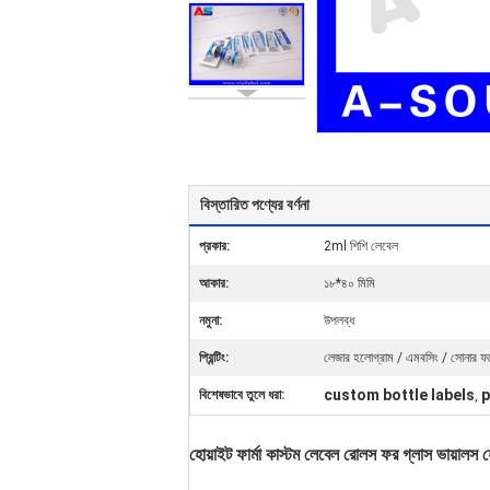
বিস্তারিত পণ্যের বর্ণনা
প্রকার:
2ml শিশি লেবেল
আকার:
১৮*৪০ মিমি
নমুনা:
উপলব্ধ
প্রিন্টিং:
লেজার হলোগ্রাম / এমবসিং / সোনার ফয
custom bottle labels
p
বিশেষভাবে তুলে ধরা:
,
হোয়াইট ফার্মা কাস্টম লেবেল রোলস ফর গ্লাস ভায়ালস 