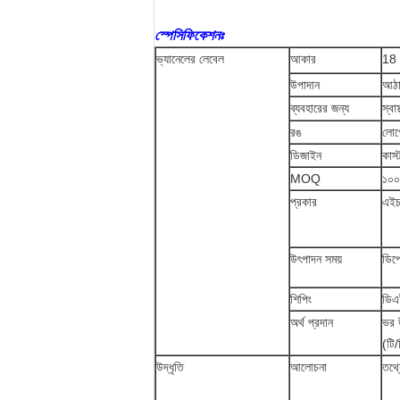
স্পেসিফিকেশনঃ
ভ্যানেলের লেবেল
আকার
18 
উপাদান
আঠা
ব্যবহারের জন্য
স্বা
রঙ
লোগো
ডিজাইন
কাস
MOQ
১০০
প্রকার
এইচ
উৎপাদন সময়
ডিপ
শিপিং
ডিএ
অর্থ প্রদান
ভর 
(টি/
উদ্ধৃতি
আলোচনা
তথ্