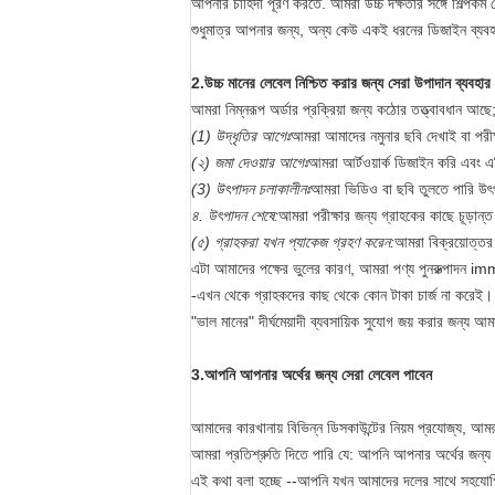
আপনার চাহিদা পূরণ করতে. আমরা উচ্চ দক্ষতার সঙ্গে শিল্পকর্
শুধুমাত্র আপনার জন্য, অন্য কেউ একই ধরনের ডিজাইন ব্যবহ
2.
উচ্চ মানের লেবেল নিশ্চিত করার জন্য সেরা উপাদান ব্যবহার
আমরা নিম্নরূপ অর্ডার প্রক্রিয়া জন্য কঠোর তত্ত্বাবধান আছে
(1) উদ্ধৃতির আগেঃ
আমরা আমাদের নমুনার ছবি দেখাই বা পরীক্
(২) জমা দেওয়ার আগেঃ
আমরা আর্টওয়ার্ক ডিজাইন করি এবং এ
(3) উৎপাদন চলাকালীনঃ
আমরা ভিডিও বা ছবি তুলতে পারি উৎ
৪. উৎপাদন শেষে:
আমরা পরীক্ষার জন্য গ্রাহকের কাছে চূড়ান্ত
(৫) গ্রাহকরা যখন প্যাকেজ গ্রহণ করেন:
আমরা বিক্রয়োত্তর 
এটা আমাদের পক্ষের ভুলের কারণ, আমরা পণ্য পুনরুত্পাদন i
-এখন থেকে গ্রাহকদের কাছ থেকে কোন টাকা চার্জ না করেই।
"ভাল মানের" দীর্ঘমেয়াদী ব্যবসায়িক সুযোগ জয় করার জন্য আ
3.আপনি আপনার অর্থের জন্য সেরা লেবেল পাবেন
আমাদের কারখানায় বিভিন্ন ডিসকাউন্টের নিয়ম প্রযোজ্য, আমরা য
আমরা প্রতিশ্রুতি দিতে পারি যে: আপনি আপনার অর্থের জন্য 
এই কথা বলা হচ্ছে --আপনি যখন আমাদের দলের সাথে সহযোগিত