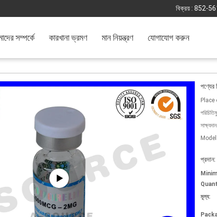
বিক্রয় :
852-56
দের সম্পর্কে
কারখানা ভ্রমণ
মান নিয়ন্ত্রণ
যোগাযোগ করুন
পণ্যের 
Place 
পরিচিতিম
সাক্ষ্যদান
Model
প্রদান:
Mini
Quant
মূল্য:
Packa