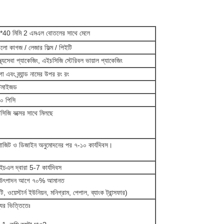
*40 মিমি 2 এমএল বোতলের সাথে মেলে
লো কাগজ / লেজার ফিল্ম / পিইটি
স্থ্যসেবা প্যাকেজিং, এইচসিজি স্টেরিবল ভায়াল প্যাকেজিং
 এবং ব্র্যান্ড নামের উপর রং রং
্টমাইজড
০ পিসি
সিজি বক্সের সাথে মিলছে
োজিট ও ডিজাইন অনুমোদনের পর ৭-১০ কার্যদিবস।
ইচএল দ্বারা 5-7 কার্যদিবস
উৎপাদন আগে ৭০% আমানত
টি, ওয়েস্টার্ন ইউনিয়ন, মনিগ্রাম, পেপাল, ব্যাংক ট্রান্সফার)
যের ভিত্তিতেঃ