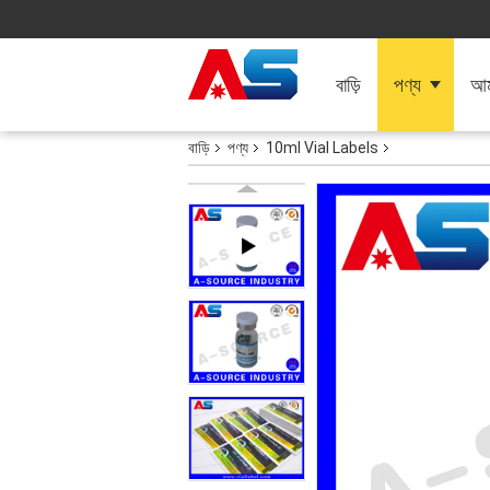
বাড়ি
পণ্য
আমা
বাড়ি
পণ্য
10ml Vial Labels