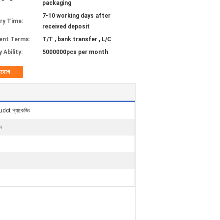
packaging
7-10 working days after
ery Time:
received deposit
ent Terms:
T/T , bank transfer , L/C
 Ability:
5000000pcs per month
াযোগ
oudct প্যাকেজিং
ম