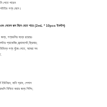
পনি পেতে পারেন
পেপটাইড পণ্য মেলে।
ন, এবং লেবেল বক্স মিলে যেতে পারে (2mL * 10pcs ইনস্টল)
জন্য, পণ্যগুলির মধ্যে রয়েছেঃ
স্টার প্যাকেজিং,ফ্ল্যাফলেট,ক্রিমার;
 বিভিন্ন পণ্য খুঁজে পেতে, আমরা সব
া;
ার্ন ইউনিয়ন, মানি গ্রাম, পেপাল
ি নিশ্চিত করার জন্য শিপিং;