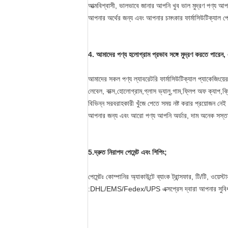
আত্মবিশ্বাসী, ভালভাবে জানার আপনি খুব ভাল মুদ্রণ পণ্য আ
আপনার অর্থের জন্য এবং আপনার চমৎকার ফার্মাসিউটিক্যাল 
4. আমাদের পণ্য হলোগ্রাম প্রভাব সঙ্গে মুদ্রণ করতে পারে
আমাদের সকল পণ্য ল্যাবরেটরি ফার্মাসিউটিক্যাল প্যাকেজিংয়ের 
লেবেল, বাক্স,হোলোগ্রাম,গ্লাস ভ্যালু,গাম,ফ্লিপ অফ ক্যাপ,ব্লি
বিভিন্ন সরবরাহকারী খুঁজে পেতে সময় নষ্ট করার প্রয়োজন নেই
আপনার জন্য এবং আরো পণ্য আপনি অর্ডার, দাম অনেক সস্ত
5.
দ্রুত নিরাপদ পেমেন্ট এবং শিপিং;
পেমেন্টঃ কোম্পানির অ্যাকাউন্টে ব্যাংক ট্রান্সফার, টি/টি, ওয়েস্ট
:DHL/EMS/Fedex/UPS এক্সপ্রেস দ্বারা আপনার সুবিধাগুল