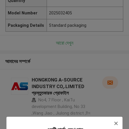
Quantity
Model Number
2025032405
Packaging Details
Standard packaging
আরো দেখুন
আমাদের সম্পর্কে
HONGKONG A-SOURCE
INDUSTRY CO,.LIMITED
প্রস্তুতকারক প্রোফাইল
No4, 7 Floor , KaiTu
development Building, No 33
,Wang Jiao , Jiulong district ,চীন
5.0
যাচাইকৃত সরবরাহকারী