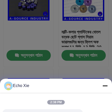
কারখানা ভ্রমণ
মান নিয়ন্ত্রণ
মাল্টি-কলার প্লাস্টিকের বোতল
বন্ধক ছোট গ্লাস সিরাম
ভায়ালগুলির জন্য ফ্লিপ অফ
যোগাযোগ করুন
ক্যাপ 11 মিমি, 13 মিমি, 20
মিমি
অনুসন্ধান পাঠান
অনুসন্ধান পাঠান
উদ্ধৃতির জন্য আবেদন
10ml Vial Labels
Echo Xie
10ml Vial Boxes
2:38 PM
ছোট বোতল লেবেল