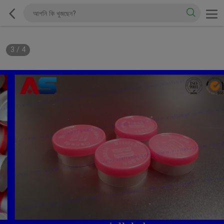
3
/
4