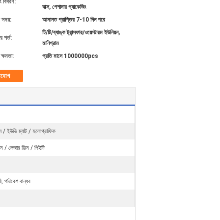
ং বিবরণ:
বাক্স, পেশাদার প্যাকেজিং
 সময়:
আমানত প্রাপ্তির 7-10 দিন পরে
টি/টি/ব্যাঙ্ক ট্রান্সফার/ওয়েস্টারম ইউনিয়ন,
 শর্ত:
মানিগ্রাম
ক্ষমতা:
প্রতি মাসে 1000000pcs
াযোগ
েল / ইউভি ম্যাট / হলোগ্রাফিক
ল্ম / লেজার ফিল্ম / পিইটি
, পরিবেশ বান্ধব