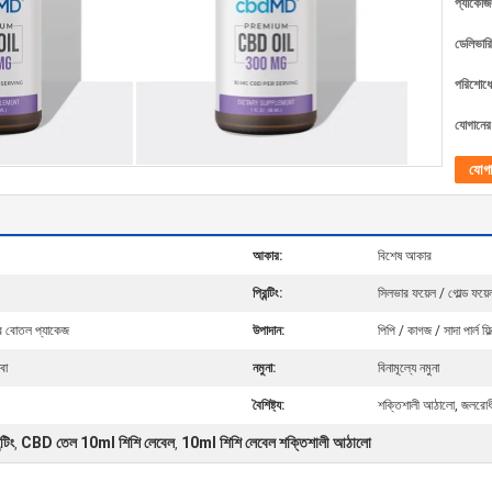
প্যাকেজি
ডেলিভারি
পরিশোধের
যোগানের 
যোগ
আকার:
বিশেষ আকার
প্রিন্টিং:
সিলভার ফয়েল / গোল্ড ফয়
বোতল প্যাকেজ
উপাদান:
পিপি / কাগজ / সাদা পার্ল ফি
বা
নমুনা:
বিনামূল্যে নমুনা
বৈশিষ্ট্য:
শক্তিশালী আঠালো, জলরোধী
টিং
CBD তেল 10ml শিশি লেবেল
10ml শিশি লেবেল শক্তিশালী আঠালো
,
,