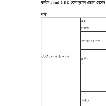
কাস্টম 30ml CBD তেল ড্রপার বোতল লেবেল প্র
বর্ণনা
আকার
উপাদান
জন্য ব্যবহার করুন
CBD তেল ড্রপার বোতল
বৈশিষ্ট্য
ডিজাইন