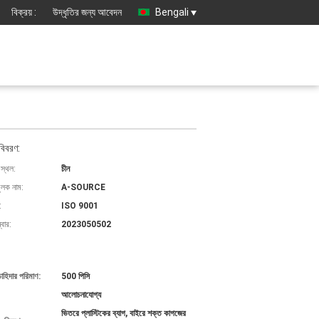
বিক্রয় :
উদ্ধৃতির জন্য আবেদন
Bengali
বিবরণ:
 স্থল:
চীন
ুলক নাম:
A-SOURCE
:
ISO 9001
বার:
2023050502
চাহিদার পরিমাণ:
500 পিসি
আলোচনাযোগ্য
ভিতরে প্লাস্টিকের ব্যাগ, বাইরে শক্ত কাগজের