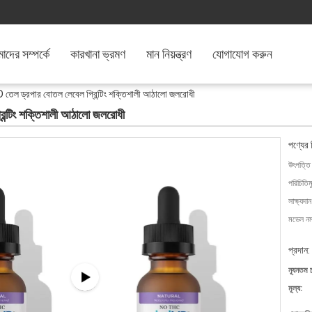
দের সম্পর্কে
কারখানা ভ্রমণ
মান নিয়ন্ত্রণ
যোগাযোগ করুন
তেল ড্রপার বোতল লেবেল প্রিন্টিং শক্তিশালী আঠালো জলরোধী
ন্টিং শক্তিশালী আঠালো জলরোধী
পণ্যের 
উৎপত্তি
পরিচিতিম
সাক্ষ্যদান
মডেল নম্
প্রদান:
ন্যূনতম 
মূল্য: