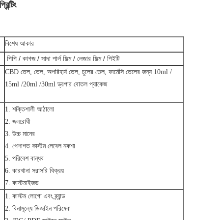
িন্টিং
বিশেষ আকার
পিপি / কাগজ / সাদা পার্ল ফিল্ম / লেজার ফিল্ম / পিইটি
CBD তেল, তেল, অপরিহার্য তেল, চুলের তেল, ফার্মেসি তেলের জন্য 10ml /
15ml /20ml /30ml ড্রপার বোতল প্যাকেজ
1. শক্তিশালী আঠালো
2. জলরোধী
3. উচ্চ মানের
4. পেশাগত কাস্টম লেবেল নকশা
5. পরিবেশ বান্ধব
6. কারখানা সরাসরি বিক্রয়
7. কাস্টমাইজড
1. কাস্টম লোগো এবং ব্র্যান্ড
2. বিনামূল্যে ডিজাইন পরিষেবা