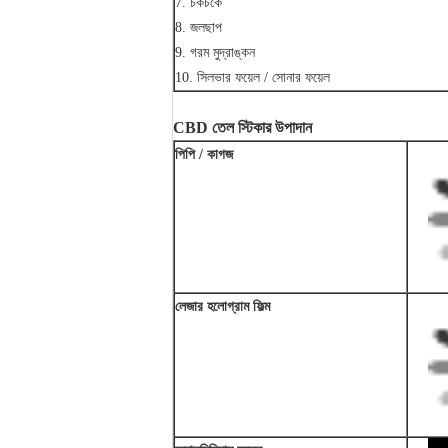
7. চকচকে
8. জলছাপ
9. গরম মুদ্রাঙ্কন
10. সিলভার ফয়েল / সোনার ফয়েল
CBD তেল স্টিকার উপাদান
পিপি / কাগজ
লেজার হলোগ্রাম ফিল্ম