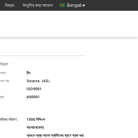
বিক্রয় :
উদ্ধৃতির জন্য আবেদন
Bengali
বিবরণ:
 স্থল:
চীন
ুলক নাম:
Source（AS）
:
ISO9001
বার:
A00001
চাহিদার পরিমাণ:
1000 পিসিএস
আলোচনাযোগ্য
প্রথমে স্বচ্ছ পাতলা প্লাস্টিকের ব্যাগে প্যাক করা