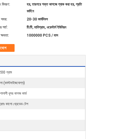
ং বিবরণ:
হয়, তারপরে শক্ত কাগজে প্যাক করা হয়, প্রতি
কার্টনে
 সময়:
20-30 কার্যদিবস
 শর্ত:
টি/টি, মানিগ্রাম, ওয়েস্টার্ন ইউনিয়ন
ক্ষমতা:
1000000 PCS / মাস
াযোগ
200 গ্রাম
লো (কাস্টমাইজযোগ্য)
োলাপী ধূসর কাগজ কার্ড
 কালো থ্রেডেড টেপ