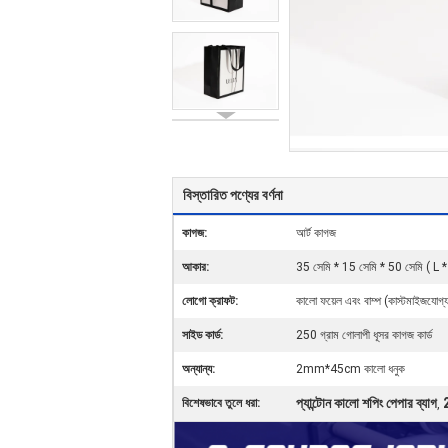
বিস্তারিত পণ্যের বর্ণনা
কাগজ:
আর্ট কাগজ
আকার:
35 সেমি * 15 সেমি * 50 সেমি ( L *
লোগো ক্রাফট:
কালো ফয়েল এবং বাম্প (কাস্টমাইজযোগ্
সাইড কার্ড:
250 গ্রাম গোলাপী ধূসর কাগজ কার্ড
অন্যান্য:
2mm*45cm কালো ধনুক
প্যান্টোন কালো শপিং পেপার ব্যাগ
2
বিশেষভাবে তুলে ধরা:
,