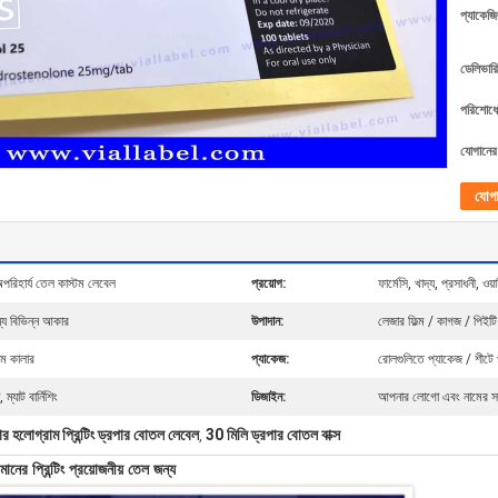
প্যাকেজি
ডেলিভারি
পরিশোধের
যোগানের 
যোগ
রিহার্য তেল কাস্টম লেবেল
প্রয়োগ:
ফার্মেসি, খাদ্য, প্রসাধনী, ও
্য বিভিন্ন আকার
উপাদান:
লেজার ফিল্ম / কাগজ / পিইটি
টম কালার
প্যাকেজ:
রোলগুলিতে প্যাকেজ / শীটে 
্যাট বার্নিশিং
ডিজাইন:
আপনার লোগো এবং নামের সা
র হলোগ্রাম প্রিন্টিং ড্রপার বোতল লেবেল
30 মিলি ড্রপার বোতল বাক্স
,
নের প্রিন্টিং প্রয়োজনীয় তেল জন্য