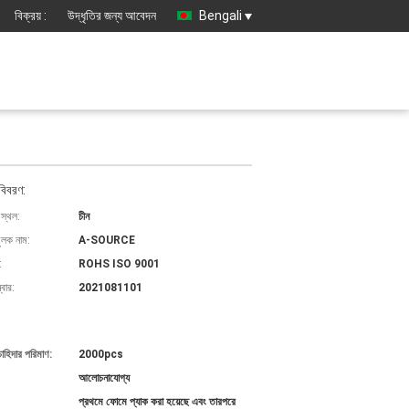
বিক্রয় :
উদ্ধৃতির জন্য আবেদন
Bengali
বিবরণ:
 স্থল:
চীন
ুলক নাম:
A-SOURCE
:
ROHS ISO 9001
বার:
2021081101
চাহিদার পরিমাণ:
2000pcs
আলোচনাযোগ্য
প্রথমে ফোমে প্যাক করা হয়েছে এবং তারপরে