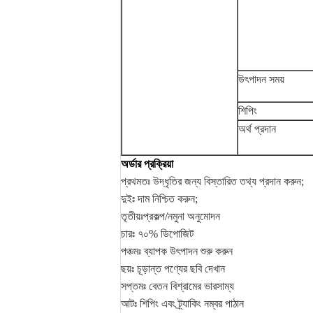
উৎপাদন সময়
শিপিং
অর্থ প্রদান
অর্ডার প্রক্রিয়া
প্রথমতঃ উদ্ধৃতির জন্য বিস্তারিত তথ্য প্রদান করুন;
দুইঃ দাম নিশ্চিত করুন;
তৃতীয়ঃপ্রকল্প/নমুনা অনুমোদন
চারঃ ৭০% ডিপোজিট
পঞ্চমঃ ব্যাপক উৎপাদন শুরু করুন
ছয়ঃ চূড়ান্ত পণ্যের ছবি দেখান
সপ্তমঃ বেতন বিশ্রামের ভারসাম্য
আটঃ শিপিং এবং ট্র্যাকিং নম্বর পাঠান