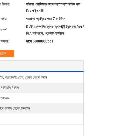
ং বিবরণ:
বাইরের প্যাকিংয়ের জন্য শক্ত শক্ত কাগজ বাক্স
দিয়ে শক্তিশালী
 সময়:
আমানত প্রাপ্তির পরে 7 কার্যদিবস
টি /টি, কোম্পানির ব্যাংক অ্যাকাউন্ট ট্রান্সফার /এল /
 শর্ত:
সি /, মানিগ্রাম, ওয়েস্টার্ন ইউনিয়ন
ক্ষমতা:
মাসে 5000000pcs
াযোগ
য়াইন, প্রয়োজনীয় তেল, হেয়ার গ্রোথ সিরাম
 / পিভিসি / পিপি
প্যাকেজ
থে কাস্টম লেবেল ডিজাইন