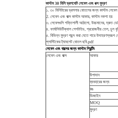
কাস্টম 30 মিলি ড্রপবোট লেবেল এবং বক্স মুদ্রণ
১. ৩০ মিলিটারের ড্রপলার বোতলের জন্য কাস্টম লেবেল এ
2. লেবেল এবং বাক্স কাস্টম আকার, কাস্টম নকশা হয়
৩. লেবেলগুলি শক্তিশালী আঠালো, উচ্চমানের, দ্রুত ডে
৪. ফার্মাসিউটিক্যাল পেপটাইড, প্রয়োজনীয় তেল, চুল বৃদ্ধি
৫. বিভিন্ন মুদ্রণ পছন্দ করা যেতে পারে উদাহরণস্বরূপ
প্লাস্টিকের ট্যাবলেট বোতল ছবি.pdf
লেবেল এবং বাক্সের জন্য কাস্টম প্রিন্টিং
লেবেল এবং বাক্স
আকার
উপাদান
ব্যবহারের জন্য
রঙ
ডিজাইন
MOQ
মুদ্রণ