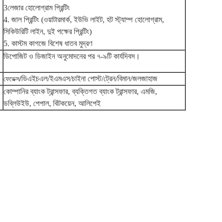
3লেজার হোলোগ্রাম প্রিন্টিং
4. জাল প্রিন্টিং (ওয়াটারমার্ক, ইউভি লাইট, হট স্ট্যাম্প হোলোগ্রাম,
সিকিউরিটি লাইন, দুই পক্ষের প্রিন্টিং)
5. কাস্টম কাগজে বিশেষ ধাতব মুদ্রণ
ডিপোজিট ও ডিজাইন অনুমোদনের পর ৭-৯টি কার্যদিবস।
ডিএইচএল/ইএমএস/চাইনা পোস্ট/ট্রেন/বিমান/জলজাহাজ
ফেডেক্স/
কোম্পানির ব্যাংক ট্রান্সফার, ব্যক্তিগত ব্যাংক ট্রান্সফার, এমজি,
ডব্লিউইউ, পেপাল, বিটকয়েন, আলিপেই