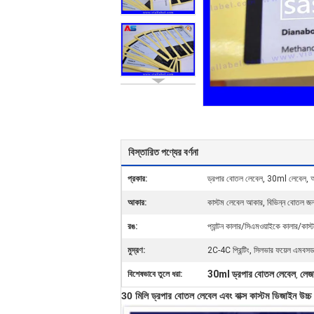
বিস্তারিত পণ্যের বর্ণনা
প্রকার:
ড্রপার বোতল লেবেল, 30ml লেবেল, অপ
আকার:
কাস্টম লেবেল আকার, বিভিন্ন বোতল জন
রঙ:
প্যান্টন কালার/সিএমওয়াইকে কালার/কাস্
মুদ্রণ:
2C-4C প্রিন্টিং, সিলভার ফয়েল এমবসড, ম
30ml ড্রপার বোতল লেবেল
লেজা
বিশেষভাবে তুলে ধরা:
,
30 মিলি ড্রপার বোতল লেবেল এবং বাক্স কাস্টম ডিজাইন উচ্চ মা