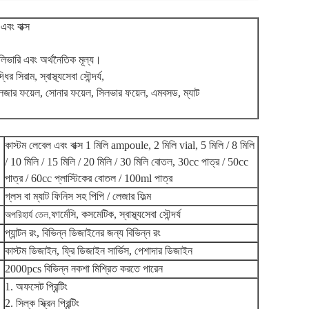
বং বাক্স
লিভারি এবং অর্থনৈতিক মূল্য।
র সিরাম, স্বাস্থ্যসেবা সৌন্দর্য,
 লেজার ফয়েল, সোনার ফয়েল, সিলভার ফয়েল, এমবসড, ম্যাট
কাস্টম লেবেল এবং বাক্স 1 মিলি ampoule, 2 মিলি vial, 5 মিলি / 8 মিলি
/ 10 মিলি / 15 মিলি / 20 মিলি / 30 মিলি বোতল, 30cc পাত্র / 50cc
পাত্র / 60cc প্লাস্টিকের বোতল / 100ml পাত্র
গ্লস বা ম্যাট ফিনিস সহ পিপি / লেজার ফিল্ম
ফার্মেসি, কসমেটিক, স্বাস্থ্যসেবা সৌন্দর্য
অপরিহার্য তেল,
প্যান্টন রং, বিভিন্ন ডিজাইনের জন্য বিভিন্ন রং
কাস্টম ডিজাইন, ফ্রি ডিজাইন সার্ভিস, পেশাদার ডিজাইন
2000pcs বিভিন্ন নকশা মিশ্রিত করতে পারেন
1. অফসেট প্রিন্টিং
2. সিল্ক স্ক্রিন প্রিন্টিং