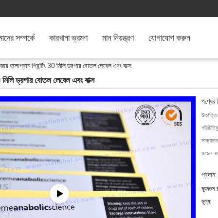
দের সম্পর্কে
কারখানা ভ্রমণ
মান নিয়ন্ত্রণ
যোগাযোগ করুন
জার হলোগ্রাম প্রিন্টিং 30 মিলি ড্রপার বোতল লেবেল এবং বাক্স
0 মিলি ড্রপার বোতল লেবেল এবং বাক্স
পণ্যের 
উৎপত্তি
পরিচিতিম
সাক্ষ্যদান
মডেল নম্
প্রদান:
ন্যূনতম 
মূল্য: