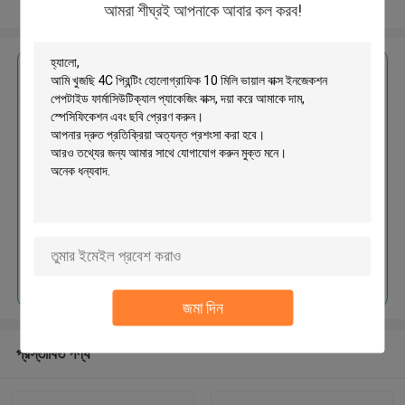
আরো দেখুন
আমরা শীঘ্রই আপনাকে আবার কল করব!
এর সেরা মূল্য পান
4C প্রিন্টিং হোলোগ্রাফিক 10 মিলি ভায়াল বাক্স
ইনজেকশন পেপটাইড ফার্মাসিউটিক্যাল
প্যাকেজিং বাক্স
চালিয়ে
জমা দিন
প্রস্তাবিত পণ্য