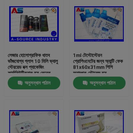
লেজার হোলোগ্রাফিক ধাতব
1ml টেস্টোস্টেরন
ভাঁজযোগ্য গ্লাস 10 মিলি ভ্যালু
প্রোপিওনেটের জন্য অ্যান্টি ফেক
স্টেরয়েড বক্স প্যাকেজিং
81x60x31mm শিশি
ফার্মাসিউটিক্যাল বক্স লেবেল
অ্যাম্পুল স্টোরেজ বক্স
অনুসন্ধান পাঠান
অনুসন্ধান পাঠান
বাড়ি
পণ্য
আমাদের সম্পর্কে