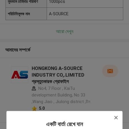
ন্যূনতম চাহিদার পরিমাণ
1000pcs
পরিচিতিমুলক নাম
A-SOURCE
আরো দেখুন
আমাদের সম্পর্কে
HONGKONG A-SOURCE
INDUSTRY CO,.LIMITED
প্রস্তুতকারক প্রোফাইল
No4, 7 Floor , KaiTu
development Building, No 33
,Wang Jiao , Jiulong district ,চীন
5.0
যাচাইকৃত সরবরাহকারী
একটি বার্তা রেখে যান