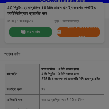
4C প্রিন্টিং হোলোগ্রাফিক 10 মিলি ভায়াল বাক্স ইনজেকশন পেপটাইড
ফার্মাসিউটিক্যাল প্যাকেজিং বাক্স
MOQ：1000pcs
মূল্য：আলোচনাযোগ্য
আমাদের সাথে যোগাযোগ
ভালো দাম
করুন
পণ্যের বর্ণনা
হলোগ্রাফিক 10 মিমি ভায়াল বক্সস
,
হাইলাইট:
4 সি প্রিন্টিং 10 মিলি ভায়াল বক্সস
,
375 জি ইনজেকশন স্টেরয়েডগুলি শিশি বাক্স প্যাকেজিং
উৎপত্তি স্থল
চীন
ডেলিভারি সময়
আমানত প্রাপ্তির পরে 5-10 কার্যদিবস