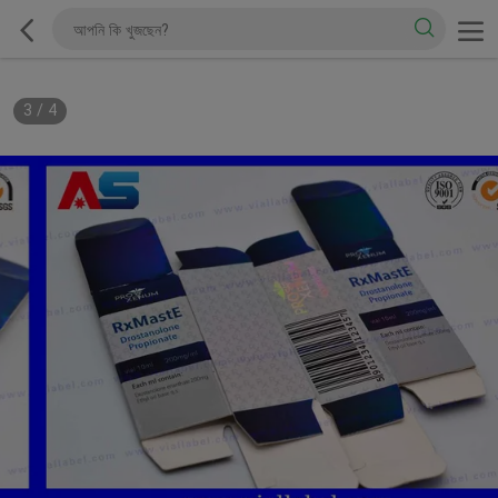
3
/
4