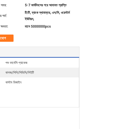
 সময়:
5-7 কার্যদিবসের পরে আমানত প্রাপ্তি
টি/টি, ব্যাংক স্থানান্তর, এল/সি, ওয়েস্টার্ন
 শর্ত:
ইউনিয়ন,
ক্ষমতা:
মাসে 5000000pcs
াযোগ
পশু ফার্মেসি প্যাকেজ
কাগজ/পিপি/পিভিসি/পিইটি
কাস্টম ডিজাইন