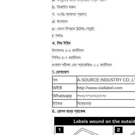
b. ডিজাইন করুন
গ. ৭০% আমানত প্রদান;
d: উৎপাদন
e: বেতন বিশ্রাম 30% পেমেন্ট;
f: শিপিং
4. লিড টাইম
উৎপাদনঃ ৫-৯ কার্যদিবস
শিপিংঃ ৪-৭ কার্যদিবস
গুণমান পরীক্ষা এবং প্যাকেজিংঃ ১-২ কার্যদিবস
5.
যোগাযোগ
নাম
A-SOURCE INDUSTRY CO.,LTD গুয়াংজ
WEB
http://www.viallabel.com
Whatsapp
+৮৬১৭৭২৮৯১৮৯৭৮
উইকার
বিক্রেতারা
6. রোলস মধ্যে প্যাকেজ