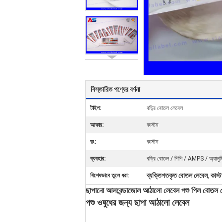
বিস্তারিত পণ্যের বর্ণনা
টাইপ:
বড়ির বোতল লেবেল
আকার:
কাস্টম
রং:
কাস্টম
ব্যবহার:
বড়ির বোতল / শিশি / AMPS / অ্যালুমিন
ব্যক্তিগতকৃত বোতল লেবেল
কাস্
বিশেষভাবে তুলে ধরা:
,
ছাপানো আলবেন্ডাজোল আঠালো লেবেল পশু পিল বোতল ভে
পশু ওষুধের জন্য ছাপা আঠালো লেবেল