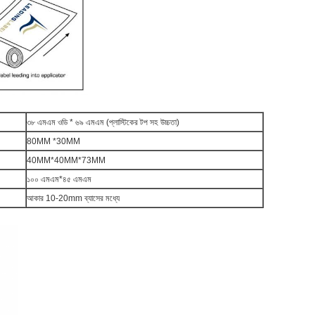
৩৮ এমএম ওডি * ৬৯ এমএম (প্লাস্টিকের টপ সহ উচ্চতা)
80MM *30MM
40MM*40MM*73MM
১০০ এমএম*৪৫ এমএম
আকার 10-20mm ব্যাসের মধ্যে