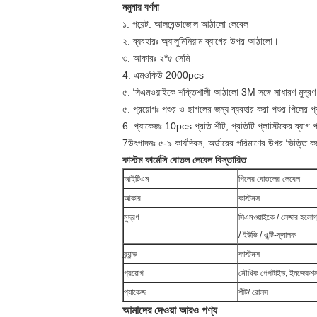
নমুনার বর্ণনা
১. পয়েন্ট: আলবেন্ডাজোল আঠালো লেবেল
২. ব্যবহারঃ অ্যালুমিনিয়াম ব্যাগের উপর আঠালো।
৩. আকারঃ ২*৫ সেমি
4. এমওকিউ 2000pcs
৫. সিএমওয়াইকে শক্তিশালী আঠালো 3M সঙ্গে সাধারণ মুদ্রণ
৫. প্রয়োগঃ পশুর ও ছাগলের জন্য ব্যবহার করা পশুর পিলের প
6. প্যাকেজঃ 10pcs প্রতি শীট, প্রতিটি প্লাস্টিকের ব্যাগ 
7উৎপাদনঃ ৫-৯ কার্যদিবস, অর্ডারের পরিমাণের উপর ভিত্তি ক
কাস্টম ফার্মেসি বোতল লেবেল বিস্তারিত
আইটিএম
পিলের বোতলের লেবেল
আকার
কাস্টমস
মুদ্রণ
সিএমওয়াইকে / লেজার হলোগ্
/ ইউভি / এন্টি-ফ্যালক
ব্র্যান্ড
কাস্টমস
প্রয়োগ
মৌখিক পেপটাইড, ইনজেকশনয
প্যাকেজ
শীট/ রোলস
আমাদের দেওয়া আরও পণ্য