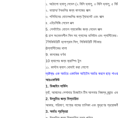
১. আঠালো ভ্যালু লেবেল (২ মিলি ভ্যালু, ৩ মিলি ভ্যালু, ৫ মিলি
২. ভায়াল/ টবগুলির জন্য কাগজের বাক্স
৩. পলিথিনের বোতলগুলির জন্য ট্যাবলেট এবং বাক্স
৪. এইচসিজি লেবেল বক্স
5. পেপটাইড বোতল প্যাকেজিং জন্য লেবেল বাক্স
6 চাপ সংবেদনশীল সিল সহ গ্লাসের ভলিউম এবং প্লাস্টিকের
7সিকিউরিটি হলোগ্রাম সিল, সিকিউরিটি স্টিকার
8প্লাস্টিকের থালা
9. কাগজের বর্ণনা
10 ক্যাপের জন্য ক্রাম্পিং টুল
১১. কাস্টম ক্যাপ খোদাই করা লোগো
দ্রষ্টব্যঃ এক অর্ডারে একাধিক আইটেম অর্ডার করলে ছাড় পাওয
আরএফকিউ
1. ডিজাইন সার্ভিস
হ্যাঁ, আমাদের পেশাদার ডিজাইন টিম আপনার নিজস্ব ব্র্যান্ড 
2. উদ্ধৃতির জন্য বিস্তারিত
আকার, পরিমাণ, পণ্যের নামের তালিকা এবং মুদ্রণের প্রয়োজন
3. অর্ডার প্রক্রিয়া
a. উদ্ধৃতির জন্য বিস্তারিত তথ্য পাঠান