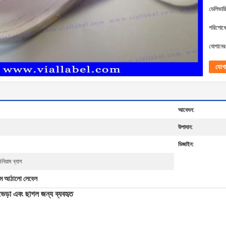
ডেলিভারি
পরিশোধের
যোগানের 
যোগ
আবেদন:
উপাদান:
ডিজাইন:
িয়াম ব্যাগ
টম আঠালো লেবেল
ড়া এবং ছাগল জন্য ব্যবহৃত