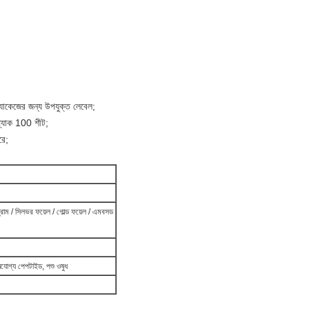
্যাকেজের জন্য উপযুক্ত লেবেল;
প্যাক 100 শীট;
রে;
রাম / সিলভর ফয়েল / গোল্ড ফয়েল / এমবসড
োগ্য পেপটাইড, পশু ওষুধ