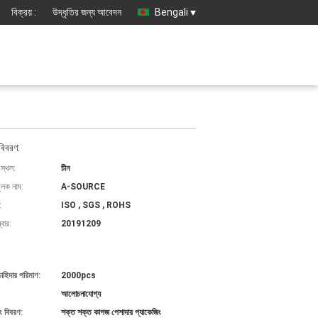
বিক্রয় :
উদ্ধৃতির জন্য আবেদন
Bengali
বিবরণ:
 স্থল:
চীন
ুলক নাম:
A-SOURCE
:
ISO , SGS , ROHS
বার:
20191209
চাহিদার পরিমাণ:
2000pcs
আলোচনাযোগ্য
ং বিবরণ:
শক্ত শক্ত কাগজ পেশাদার প্যাকেজিং