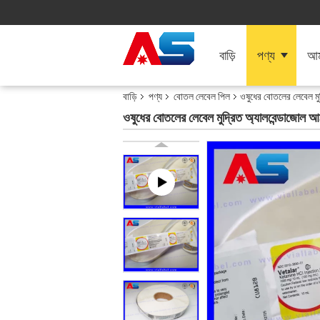
বাড়ি
পণ্য
আমা
বাড়ি
পণ্য
বোতল লেবেল পিল
ওষুধের বোতলের লেবেল মু
ওষুধের বোতলের লেবেল মুদ্রিত অ্যালবেন্ডাজোল 