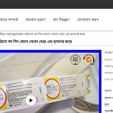
দের সম্পর্কে
কারখানা ভ্রমণ
মান নিয়ন্ত্রণ
যোগাযোগ করুন
দ্রিত অ্যালবেন্ডাজোল আঠালো পশু পিল বোতল লেবেল ভেড়া এবং ছাগলের জন্য
আঠালো পশু পিল বোতল লেবেল ভেড়া এবং ছাগলের জন্য
পণ্যের 
উৎপত্তি
পরিচিতিম
সাক্ষ্যদান
মডেল নম্
প্রদান:
ন্যূনতম 
মূল্য:
প্যাকেজি