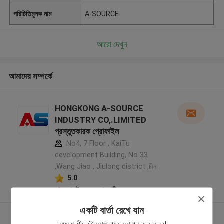
পরিচিতিমুলক নাম
A-SOURCE
আরো দেখুন
আমাদের সম্পর্কে
HONGKONG A-SOURCE
INDUSTRY CO,.LIMITED
প্রস্তুতকারক প্রোফাইল
No4, 7 Floor , KaiTu
development Building, No 33
,Wang Jiao , Jiulong district ,চীন
5.0
যাচাইকৃত সরবরাহকারী
একটি বার্তা রেখে যান
আরো দেখুন