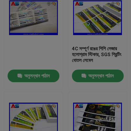
4C সম্পূর্ণ রঙের শিশি লেজার
হলোগ্রাম স্টিকার, SGS প্রিন্টিং
বোতল লেবেল
অনুসন্ধান পাঠান
অনুসন্ধান পাঠান
বাড়ি
পণ্য
আমাদের সম্পর্কে