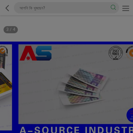
3
/
4