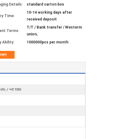
ging Details:
standard carton box
10-14 working days after
ery Time:
received deposit
T/T / Bank transfer / Westerm
ent Terms:
union,
 Ability:
1000000pcs per month
াযোগ
মবসিং / স্পট ইউভি