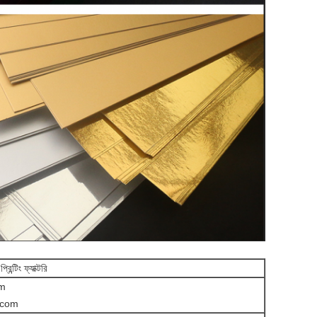
টিং ফ্যাক্টরি
om
.com