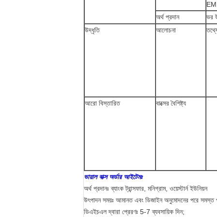
EMS 
অর্থ প্রদান
ভর 
উদ্ধৃতি
আলোচনা
তথ্য
আরো বিস্তারিত
বাক্সের বৈশিষ্ট্য
ভায়াল বাক্স অর্ডার আইটেমঃ
অর্থ প্রদানঃ ব্যাংক ট্রান্সফার, মনিগ্রাম, ওয়েস্টার্ন ইউনিয়ন
উৎপাদন সময়ঃ আমানত এবং ডিজাইন অনুমোদনের পরে সমস্ত পণ
ডিএইচএল দ্বারা প্রেরণঃ 5-7 ব্যবসায়িক দিন;