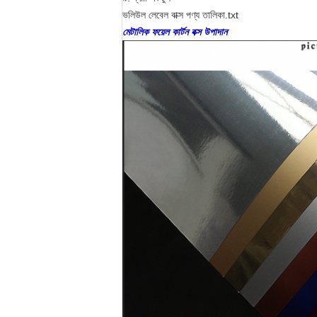
ভলিউল লেবেল বাক্স পণ্য তালিকা.txt
মেটালিক ফয়েল কার্টন বক্স উপাদান