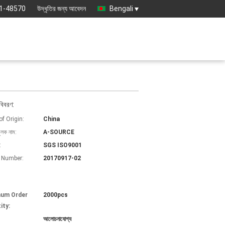
1-48570
উদ্ধৃতির জন্য আবেদন
Bengali
বিবরণ:
of Origin:
China
ুলক নাম:
A-SOURCE
:
SGS ISO9001
 Number:
20170917-02
mum Order
2000pcs
ity:
আলোচনাযোগ্য