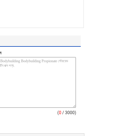
ন
(
0
/ 3000)