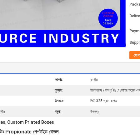
Packa
Deliv
Paym
Supply
যোগ
আকার:
কাস্টম
মুদ্রণ:
হলোগ্রাম / সম্পূর্ণ রঙ / সোনার ফয়েল এ
উপাদান:
শিনি 325 গ্রাম কাগজ
স্টম
নমুনা:
উপলব্ধ
xes
Custom Printed Boxes
,
 বিল্ডিং Propionate পেপটাইড বোতল