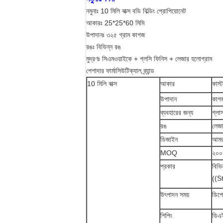
নমুনাঃ 10 মিলি বাক্স বডি বিল্ডিং প্রোপিয়োনেট
আকারঃ 25*25*60 মিমি
উপাদানঃ ৩২৫ গ্রাম কাগজ
রঙঃ বিভিন্ন রঙ
মুদ্রণঃ সিএমওয়াইকে + গ্লসি ফিনিস + লেজার হলোগ্রাম
পেশাদার ফার্মাসিউটিক্যাল ব্র্যান্ড
10 মিলি বাক্স
আকার
কাস্
উপাদান
কাগ
ব্যবহারের জন্য
গ্ল
রঙ
লেজ
ডিজাইন
আমরা
MOQ
২০০
প্রকার
বিভি
((St
উৎপাদন সময়
ডিপো
শিপিং
ডিএই