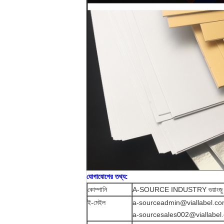
যোগাযোগের তথ্য:
কোম্পানি
A-SOURCE INDUSTRY গুয়াংজু প্রিন্
ই-মেইল
a-sourceadmin@viallabel.c
a-sourcesales002@viallabel