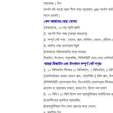
প্যাকেজঃ ১ দিন
আপনি যদি আরো দ্রুত সীসা সময় প্রয়োজন, plz আপনি অর্ড
আগে থেকেই।
কেন আমাদের বেছে নেবেন:
1উচ্চমানের, ১০০% প্রতিশ্রুতি
2. প্রম্পট লিড সময় (আমরা কারখানা)
3. সম্পূর্ণ সেট পণ্য : লেবেল, বাক্স, ভলিউল, বোতল, মৌখিক লেবে
4. মাস্টার সেরা হলোগ্রাম প্রিন্ট
5আমাদের পরিষেবাগুলির মধ্যে রয়েছেঃ
ডিজাইন, উৎপাদন, প্যাকেজিং, সিকিউরিটি ডোর-ডোর ডেলিভার
আমরা ডিজাইন এবং উৎপাদন সম্পূর্ণ সেট পণ্যঃ
1. ১০ মিলিফাইল স্টিকার ১০ মিলিফাইল, ২ মিলিফাইল, ৫ ম
2কাস্টমাইজড ভায়াল বোতল বাক্স, এইচসিজি 2 মিলি বাক্স, বিগ 
3সিকিউরিটি হোলোগ্রাম সিল, ভিওআইডি হোলোগ্রাম স্টিকার, অ্য
4গ্লাস বা অ্যাম্বার ফায়াল, রাবার টপ, ফ্লিপ অফ ক্যাপ
5. ২০ মিমি / ১৩ মিমি ফ্লিপ অফ অ্যালুমিনিয়াম প্লাস্টিকের ক্
6প্লাস্টিকের ব্লাস্টার প্যাকেজিং;
8অ্যালুমিনিয়াম পিন কোড ব্যাগের জন্য লেবেল;
৯. ক্রাম্পিং টুল