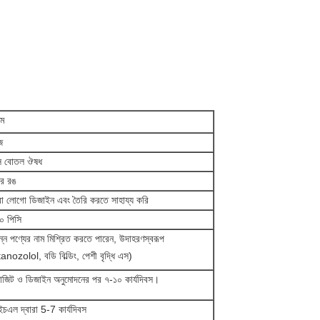
টম
জ
াস বোতল ঔষধ
ার রঙ
 লোগো ডিজাইন এবং তৈরি করতে সাহায্য করি
০ পিসি
ন্ন পণ্যের নাম মিশ্রিত করতে পারেন, উদাহরণস্বরূপ
anozolol, বডি বিল্ডিং, পেশী বৃদ্ধি এস)
জিট ও ডিজাইন অনুমোদনের পর ৭-১০ কার্যদিবস।
চএল দ্বারা 5-7 কার্যদিবস