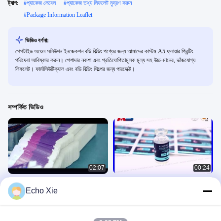
ট্যাগ:
#
প্যাকেজ লেবেল
#
প্যাকেজ তথ্য লিফলেট মুদ্রণ করুন
#
Package Information Leaflet
ভিডিও বর্ণনা:
পেপটাইড অয়েল সলিউশন ইনজেকশন বডি বিল্ডিং পণ্যের জন্য আমাদের কাস্টম A5 ফ্লায়ার প্রিন্টিং
পরিষেবা আবিষ্কার করুন। পেশাদার নকশা এবং প্রতিযোগিতামূলক মূল্য সহ উচ্চ-মানের, ভাঁজযোগ্য
লিফলেট। ফার্মাসিউটিক্যাল এবং বডি বিল্ডিং শিল্পের জন্য পারফেক্ট।
সম্পর্কিত ভিডিও
02:07
00:24
বোতল লেবেল প্রিন্টিং, ১০ মিলি লেবেল ডিজাইন,
পেপটাইড ২ মিলি বোতল প্যাকেজ তিরজেপটাইড,
Echo Xie
www.viallabel.com
রেটাগ্লুটাইড, সেমাগ্লুটাইডের জন্য
Steroids Labels Printing
Paper Box
November 11, 2020
September 01, 2025