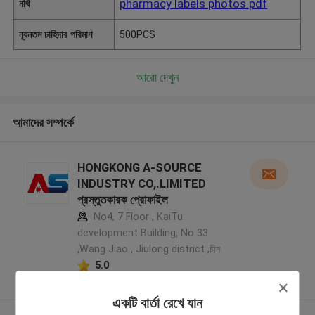
pharmacy labels photos.pdf
নথি
ন্যূনতম চাহিদার পরিমাণ
500PCS
আরো দেখুন
আমাদের সম্পর্কে
HONGKONG A-SOURCE
INDUSTRY CO,.LIMITED
প্রস্তুতকারক প্রোফাইল
No4, 7 Floor , KaiTu
development Building, No 33
,Wang Jiao , Jiulong district ,চীন
5.0
যাচাইকৃত সরবরাহকারী
একটি বার্তা রেখে যান