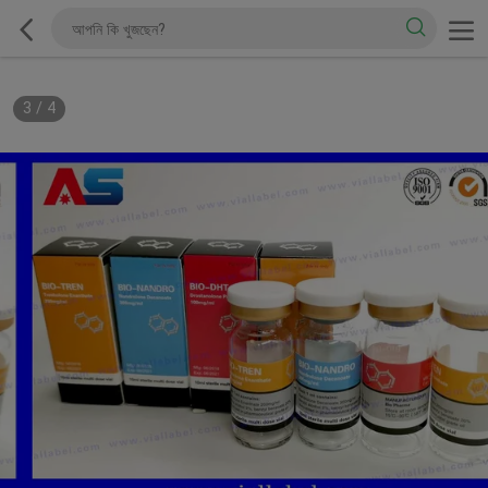
3
/
4