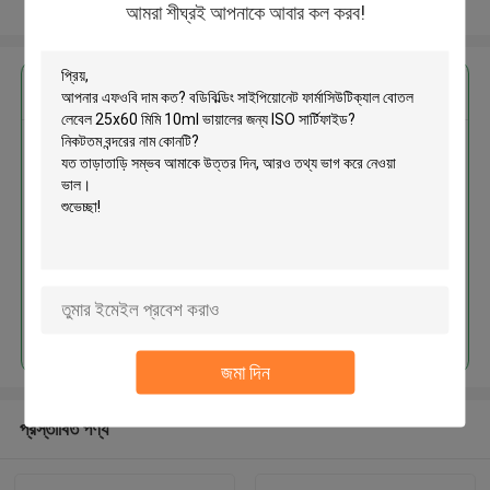
আরো দেখুন
আমরা শীঘ্রই আপনাকে আবার কল করব!
এর সেরা মূল্য পান
বডিবিল্ডিং সাইপিয়োনেট ফার্মাসিউটিক্যাল বোতল
লেবেল 25x60 মিমি 10ml ভায়ালের জন্য
ISO সার্টিফাইড
চালিয়ে
জমা দিন
প্রস্তাবিত পণ্য