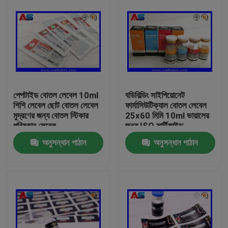
পেপটাইড বোতল লেবেল 10ml
বডিবিল্ডিং সাইপিয়োনেট
শিশি লেবেল ছোট বোতল লেবেল
ফার্মাসিউটিক্যাল বোতল লেবেল
মুদ্রণের জন্য বোতল স্টিকার
25x60 মিমি 10ml ভায়ালের
পরিষ্কার লেবেল
জন্য ISO সার্টিফাইড
অনুসন্ধান পাঠান
অনুসন্ধান পাঠান
বাড়ি
পণ্য
আমাদের সম্পর্কে