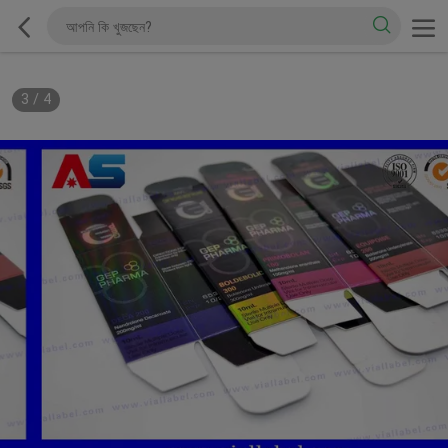
3
/
4