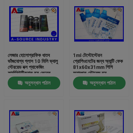
লেজার হোলোগ্রাফিক ধাতব
1ml টেস্টোস্টেরন
ভাঁজযোগ্য গ্লাস 10 মিলি ভ্যালু
প্রোপিওনেটের জন্য অ্যান্টি ফেক
স্টেরয়েড বক্স প্যাকেজিং
81x60x31mm শিশি
ফার্মাসিউটিক্যাল বক্স লেবেল
অ্যাম্পুল স্টোরেজ বক্স
অনুসন্ধান পাঠান
অনুসন্ধান পাঠান
বাড়ি
পণ্য
আমাদের সম্পর্কে