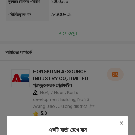
ন্যূনতম চাহিদার পরিমাণ
2000pcs
পরিচিতিমুলক নাম
A-SOURCE
আরো দেখুন
আমাদের সম্পর্কে
HONGKONG A-SOURCE
INDUSTRY CO,.LIMITED
প্রস্তুতকারক প্রোফাইল
No4, 7 Floor , KaiTu
development Building, No 33
,Wang Jiao , Jiulong district ,চীন
5.0
যাচাইকৃত সরবরাহকারী
একটি বার্তা রেখে যান