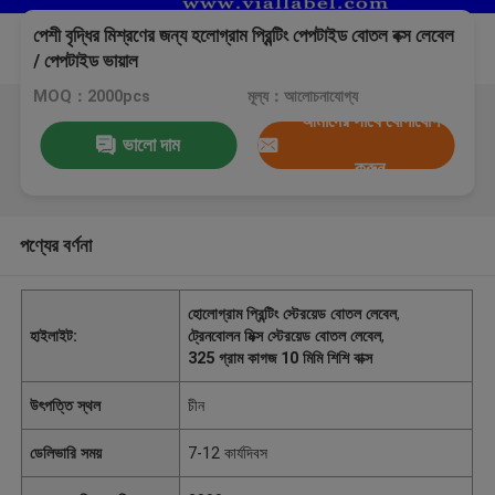
পেশী বৃদ্ধির মিশ্রণের জন্য হলোগ্রাম প্রিন্টিং পেপটাইড বোতল বক্স লেবেল
/ পেপটাইড ভায়াল
MOQ：2000pcs
মূল্য：আলোচনাযোগ্য
আমাদের সাথে যোগাযোগ
ভালো দাম
করুন
পণ্যের বর্ণনা
হোলোগ্রাম প্রিন্টিং স্টেরয়েড বোতল লেবেল
,
হাইলাইট:
ট্রেনবোলন মিক্স স্টেরয়েড বোতল লেবেল
,
325 গ্রাম কাগজ 10 মিমি শিশি বাক্স
উৎপত্তি স্থল
চীন
ডেলিভারি সময়
7-12 কার্যদিবস