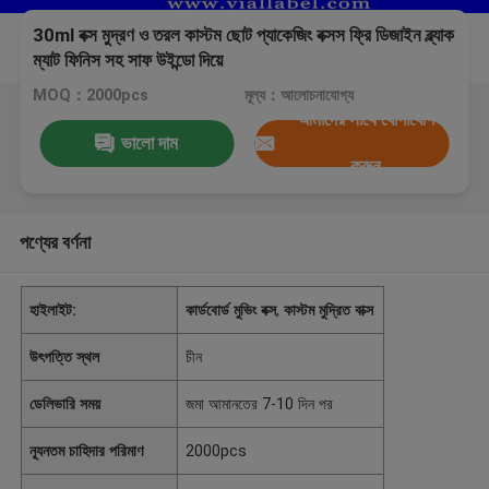
30ml বক্স মুদ্রণ ও তরল কাস্টম ছোট প্যাকেজিং বক্সস ফ্রি ডিজাইন ব্ল্যাক
ম্যাট ফিনিস সহ সাফ উইন্ডো দিয়ে
MOQ：2000pcs
মূল্য：আলোচনাযোগ্য
আমাদের সাথে যোগাযোগ
ভালো দাম
করুন
পণ্যের বর্ণনা
হাইলাইট:
কার্ডবোর্ড মুভিং বক্স
,
কাস্টম মুদ্রিত বাক্স
উৎপত্তি স্থল
চীন
ডেলিভারি সময়
জমা আমানতের 7-10 দিন পর
ন্যূনতম চাহিদার পরিমাণ
2000pcs