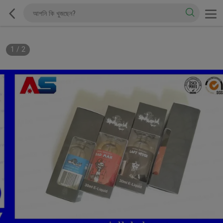
1
/
2