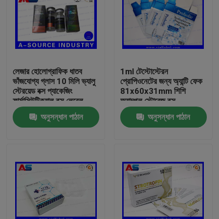
লেজার হোলোগ্রাফিক ধাতব
1ml টেস্টোস্টেরন
ভাঁজযোগ্য গ্লাস 10 মিলি ভ্যালু
প্রোপিওনেটের জন্য অ্যান্টি ফেক
স্টেরয়েড বক্স প্যাকেজিং
81x60x31mm শিশি
ফার্মাসিউটিক্যাল বক্স লেবেল
অ্যাম্পুল স্টোরেজ বক্স
অনুসন্ধান পাঠান
অনুসন্ধান পাঠান
বাড়ি
পণ্য
আমাদের সম্পর্কে