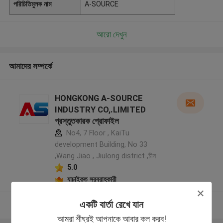
পরিচিতিমুলক নাম
A-SOURCE
আরো দেখুন
আমাদের সম্পর্কে
HONGKONG A-SOURCE
INDUSTRY CO,.LIMITED
প্রস্তুতকারক প্রোফাইল
No4, 7 Floor , KaiTu
development Building, No 33
,Wang Jiao , Jiulong district ,চীন
5.0
যাচাইকৃত সরবরাহকারী
একটি বার্তা রেখে যান
আরো দেখুন
আমরা শীঘ্রই আপনাকে আবার কল করব!